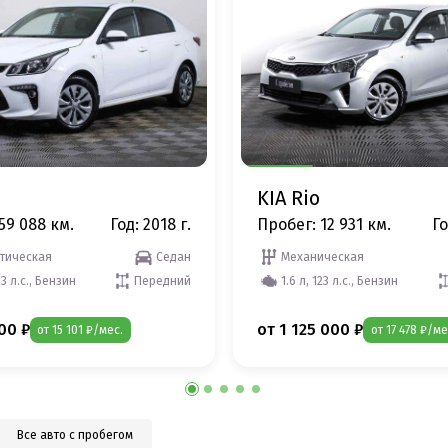
KIA Rio
59 088 км.
Год: 2018 г.
Пробег: 12 931 км.
Го
тическая
Седан
Механическая
23 л.с., Бензин
Передний
1.6 л, 123 л.с., Бензин
00 ₽
от 1 125 000 ₽
от 15 101 ₽/мес.
от 17 478 ₽/ме
Все авто с пробегом