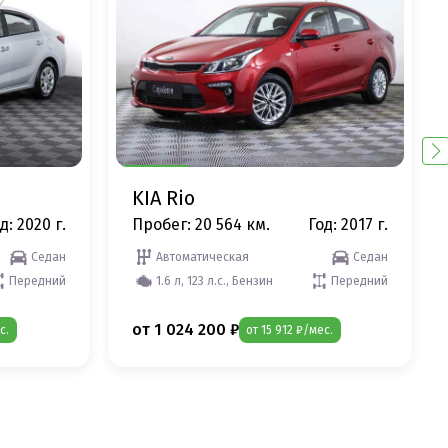
KIA Rio
д: 2020 г.
Пробег: 20 564 км.
Год: 2017 г.
Седан
Автоматическая
Седан
Передний
1.6 л, 123 л.с., Бензин
Передний
от 1 024 200 ₽
с.
от 15 912 ₽/мес.