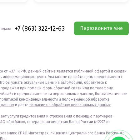
+7 (863) 322-12-63
Перезвоните мне
родаж:
со ст. 437 ГК РФ, данный сайт не является публичной офертой и создан
в информационных целях. Указанные на сайте цены представлены с
Что бы узнать актуальные цены на автомобили, обратитесь к
продажам при помощи форм обратной связи или по телефону.
ый сайт и предоставляя свои персональные данные, Вы автоматически
политикой конфиденциальности и положением об обработке
 данных
и даете
согласие на обработку персональных данных
.
вает услуги кредитования и страхования с помощью партнеров:
ПАО «Росбанк», генеральная лицензия Банка России №2272 от
ахованию: СПАО Ингосстрах, лицензия Центрального Банка России №
5 г.