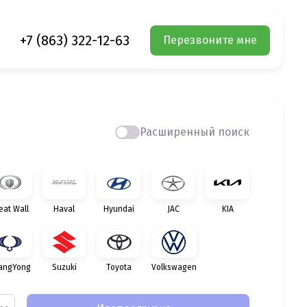
+7 (863) 322-12-63
Перезвоните мне
Расширенный поиск
eat Wall
Haval
Hyundai
JAC
KIA
angYong
Suzuki
Toyota
Volkswagen