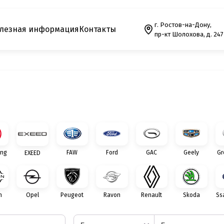
г. Ростов-на-Дону,
лезная информация
Контакты
пр-кт Шолохова, д. 247
ng
FAW
Ford
GAC
Geely
Gr
EXEED
n
Opel
Peugeot
Ravon
Renault
Skoda
Ss