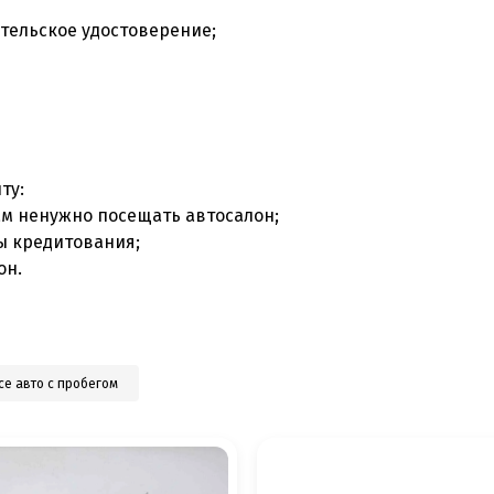
тельское удостоверение;
ту:
ам ненужно посещать автосалон;
ы кредитования;
он.
се авто с пробегом