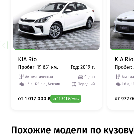
KIA Rio
KIA Rio
Пробег: 19 651 км.
Год: 2019 г.
Пробег: 
Автоматическая
Седан
Автома
1.6 л, 123 л.с., Бензин
Передний
1.6 л, 1
от 1 017 000 ₽
от 972 0
от 15 801 ₽/мес.
Похожие модели по кузову