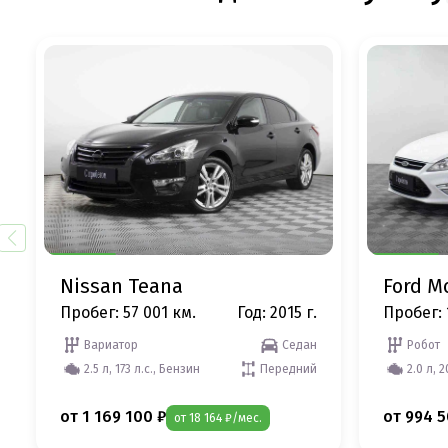
Nissan Teana
Ford M
Пробег: 57 001 км.
Год: 2015 г.
Пробег: 
Вариатор
Седан
Робот
2.5 л, 173 л.с., Бензин
Передний
2.0 л, 
от 1 169 100 ₽
от 994 5
от 18 164 ₽/мес.