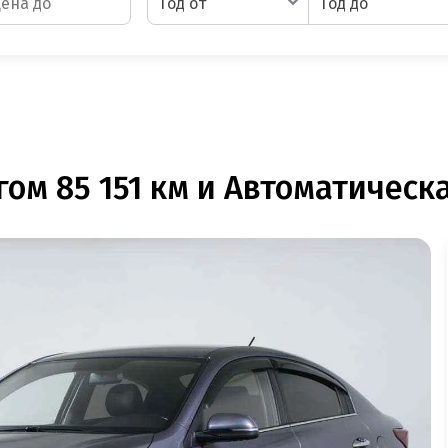
Год от
Год до
гом 85 151 км и Автоматическа