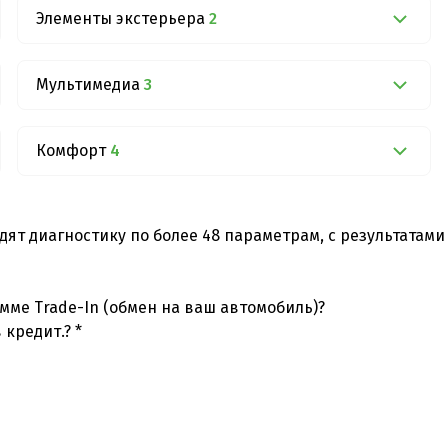
Элементы экстерьера
2
Мультимедиа
3
Комфорт
4
дят диагностику по более 48 параметрам, с результатам
мме Trade-In (обмен на ваш автомобиль)?
 кредит.? *