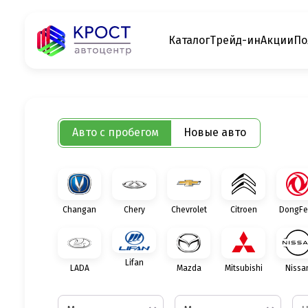
Каталог
Трейд-ин
Акции
По
Авто с пробегом
Новые авто
Changan
Chery
Chevrolet
Citroen
DongFe
Lifan
LADA
Mazda
Mitsubishi
Nissa