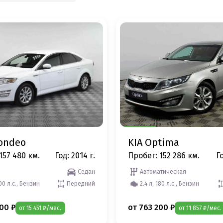
ondeo
KIA Optima
157 480 км.
Год: 2014 г.
Пробег: 152 286 км.
Го
Седан
Автоматическая
200 л.с., Бензин
Передний
2.4 л, 180 л.с., Бензин
00 ₽
от 763 200 ₽
от 15 451 ₽/мес.
от 11 857 ₽/мес.