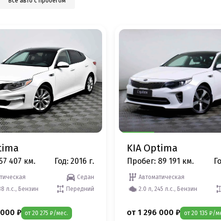
Все авто с пробегом
tima
KIA Optima
57 407 км.
Год: 2016 г.
Пробег: 89 191 км.
Го
тическая
Седан
Автоматическая
88 л.с., Бензин
Передний
2.0 л, 245 л.с., Бензин
 000 ₽
от 1 296 000 ₽
от 20 275 ₽/мес.
от 20 135 ₽/м