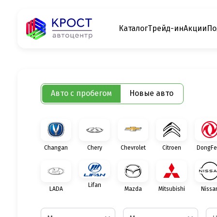
Каталог
Трейд-ин
Акции
По
Авто с пробегом
Новые авто
Changan
Chery
Chevrolet
Citroen
DongFe
Lifan
LADA
Mazda
Mitsubishi
Nissa