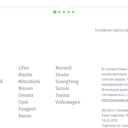
Телефоны отдела п
Lifan
Renault
В соответствии 
Mazda
Skoda
исключительно 
учетом скидок. 
ll
Mitsubishi
SsangYong
менеджерам по 
Nissan
Suzuki
Используя данн
Omoda
Toyota
соглашаетесь с
персональных и
Opel
Volkswagen
Peugeot
АЦ Крост оказы
Ravon
Банк-партнер: 
28.01.2015.
Партнер по стр