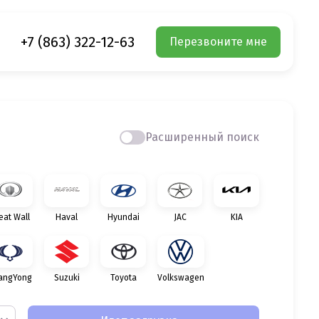
+7 (863) 322-12-63
Перезвоните мне
Расширенный поиск
eat Wall
Haval
Hyundai
JAC
KIA
angYong
Suzuki
Toyota
Volkswagen