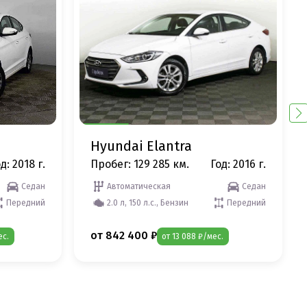
Hyundai Elantra
д: 2018 г.
Пробег: 129 285 км.
Год: 2016 г.
Седан
Автоматическая
Седан
Передний
2.0 л, 150 л.с., Бензин
Передний
от 842 400 ₽
ес.
от 13 088 ₽/мес.