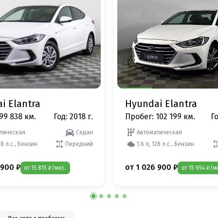
i Elantra
Hyundai Elantra
99 838 км.
Год: 2018 г.
Пробег: 102 199 км.
Го
тическая
Седан
Автоматическая
28 л.с., Бензин
Передний
1.6 л, 128 л.с., Бензин
 900 ₽
от 1 026 900 ₽
от 15 815 ₽/мес.
от 15 954 ₽/м