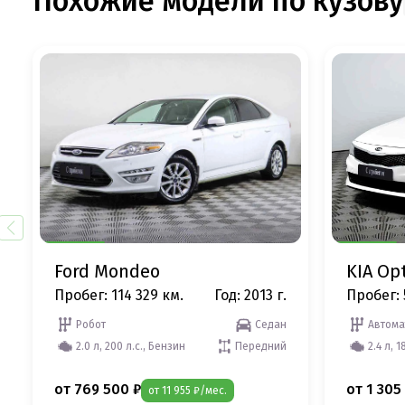
Похожие модели по кузову
Ford Mondeo
KIA Op
Пробег: 114 329 км.
Год: 2013 г.
Пробег: 
Робот
Седан
Автома
2.0 л, 200 л.с., Бензин
Передний
2.4 л, 1
от 769 500 ₽
от 1 305
от 11 955 ₽/мес.