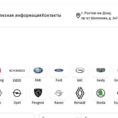
г. Ростов-на-Дону,
лезная информация
Контакты
пр-кт Шолохова, д. 247
ng
FAW
Ford
GAC
Geely
Gr
EXEED
n
Opel
Peugeot
Ravon
Renault
Skoda
Ss