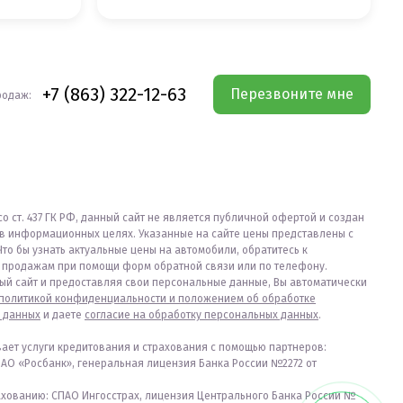
+7 (863) 322-12-63
Перезвоните мне
родаж:
со ст. 437 ГК РФ, данный сайт не является публичной офертой и создан
в информационных целях. Указанные на сайте цены представлены с
Что бы узнать актуальные цены на автомобили, обратитесь к
продажам при помощи форм обратной связи или по телефону.
ый сайт и предоставляя свои персональные данные, Вы автоматически
политикой конфиденциальности и положением об обработке
 данных
и даете
согласие на обработку персональных данных
.
вает услуги кредитования и страхования с помощью партнеров:
ПАО «Росбанк», генеральная лицензия Банка России №2272 от
ахованию: СПАО Ингосстрах, лицензия Центрального Банка России №