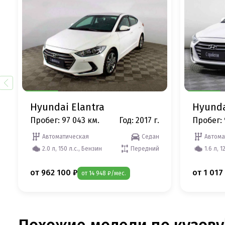
Hyundai Elantra
Hyunda
Пробег: 97 043 км.
Год: 2017 г.
Пробег: 
Автоматическая
Седан
Автома
2.0 л, 150 л.с., Бензин
Передний
1.6 л, 1
от 962 100 ₽
от 1 017
от 14 948 ₽/мес.