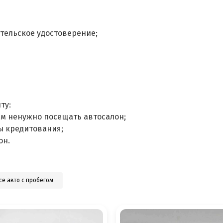
тельское удостоверение;
ту:
ам ненужно посещать автосалон;
ы кредитования;
он.
се авто с пробегом