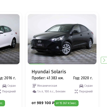
Hyundai Solaris
д: 2016 г.
Пробег: 41 383 км.
Год: 2020 г.
Седан
Механическая
Седан
Передний
1.4 л, 100 л.с., Бензин
Передний
от 989 100 ₽
ес.
от 15 367 ₽/мес.