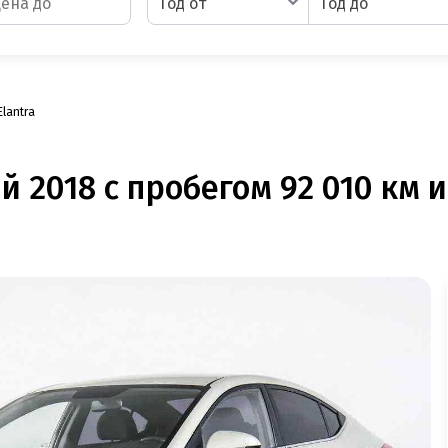
Год от
Год до
Elantra
й 2018 с пробегом 92 010 км 