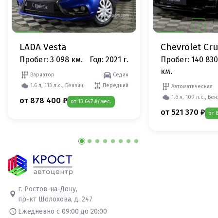
LADA Vesta
Chevrolet Cr
Пробег: 3 098 км.
Год: 2021 г.
Пробег: 140 830
км.
Вариатор
Седан
1.6 л, 113 л.с., Бензин
Передний
Автоматическая
1.6 л, 109 л.с., Бе
от 878 400 ₽
от 13 647 ₽/мес.
от 521 370 ₽
от 
г. Ростов-на-Дону,
пр-кт Шолохова, д. 247
Ежедневно с 09:00 до 20:00