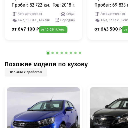
Пробег: 82 722 км.
Год: 2018 г.
Пробег: 69 835 
Автоматическая
Седан
Автоматическая
1.4 л, 100 л.с., Бензин
Передний
1.6 л, 123 л.с., Бен
от 647 100 ₽
от 643 500 ₽
от 10 054 ₽/мес.
от
Похожие модели по кузову
Все авто с пробегом