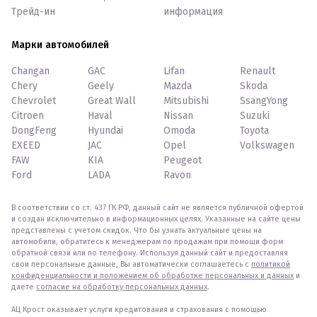
Трейд-ин
информация
Марки автомобилей
Changan
GAC
Lifan
Renault
Chery
Geely
Mazda
Skoda
Chevrolet
Great Wall
Mitsubishi
SsangYong
Citroen
Haval
Nissan
Suzuki
DongFeng
Hyundai
Omoda
Toyota
EXEED
JAC
Opel
Volkswagen
FAW
KIA
Peugeot
Ford
LADA
Ravon
В соответствии со ст. 437 ГК РФ, данный сайт не является публичной офертой
и создан исключительно в информационных целях. Указанные на сайте цены
представлены с учетом скидок. Что бы узнать актуальные цены на
автомобили, обратитесь к менеджерам по продажам при помощи форм
обратной связи или по телефону. Используя данный сайт и предоставляя
свои персональные данные, Вы автоматически соглашаетесь с
политикой
конфиденциальности и положением об обработке персональных и данных
и
даете
согласие на обработку персональных данных
.
АЦ Крост оказывает услуги кредитования и страхования с помощью