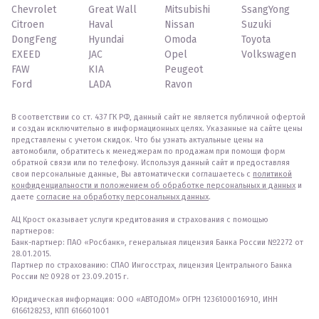
Chevrolet
Great Wall
Mitsubishi
SsangYong
Citroen
Haval
Nissan
Suzuki
DongFeng
Hyundai
Omoda
Toyota
EXEED
JAC
Opel
Volkswagen
FAW
KIA
Peugeot
Ford
LADA
Ravon
В соответствии со ст. 437 ГК РФ, данный сайт не является публичной офертой
и создан исключительно в информационных целях. Указанные на сайте цены
представлены с учетом скидок. Что бы узнать актуальные цены на
автомобили, обратитесь к менеджерам по продажам при помощи форм
обратной связи или по телефону. Используя данный сайт и предоставляя
свои персональные данные, Вы автоматически соглашаетесь с
политикой
конфиденциальности и положением об обработке персональных и данных
и
даете
согласие на обработку персональных данных
.
АЦ Крост оказывает услуги кредитования и страхования с помощью
партнеров:
Банк-партнер: ПАО «Росбанк», генеральная лицензия Банка России №2272 от
28.01.2015.
Партнер по страхованию: СПАО Ингосстрах, лицензия Центрального Банка
России № 0928 от 23.09.2015 г.
Юридическая информация: ООО «АВТОДОМ» ОГРН 1236100016910, ИНН
6166128253, КПП 616601001