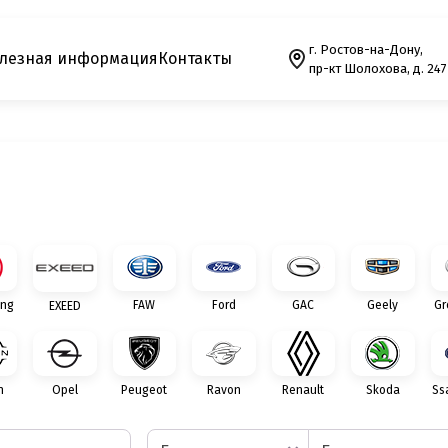
г. Ростов-на-Дону,
лезная информация
Контакты
пр-кт Шолохова, д. 247
ng
FAW
Ford
GAC
Geely
Gr
EXEED
n
Opel
Peugeot
Ravon
Renault
Skoda
Ss