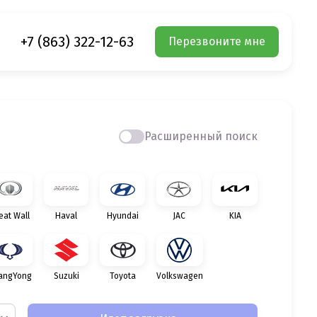
+7 (863) 322-12-63
Перезвоните мне
Расширенный поиск
eat Wall
Haval
Hyundai
JAC
KIA
angYong
Suzuki
Toyota
Volkswagen