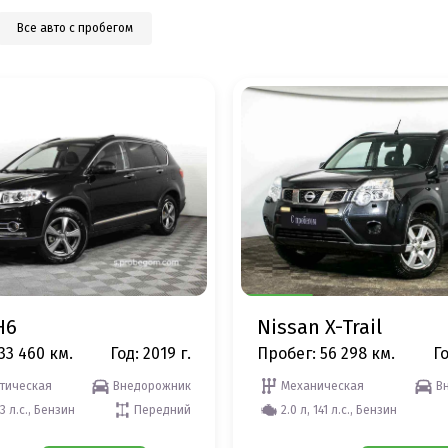
Все авто с пробегом
H6
Nissan X-Trail
33 460 км.
Год: 2019 г.
Пробег: 56 298 км.
Го
тическая
Внедорожник
Механическая
В
43 л.с., Бензин
Передний
2.0 л, 141 л.с., Бензин