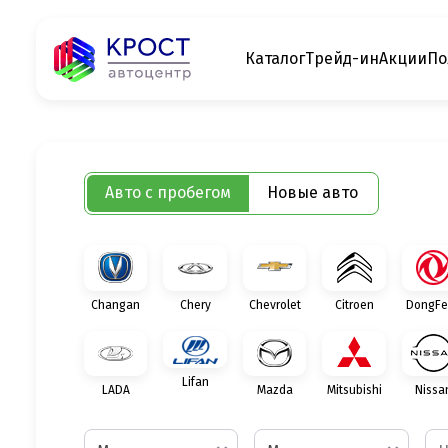
Каталог
Трейд-ин
Акции
По
Авто с пробегом
Новые авто
Changan
Chery
Chevrolet
Citroen
DongFe
Lifan
LADA
Mazda
Mitsubishi
Nissa