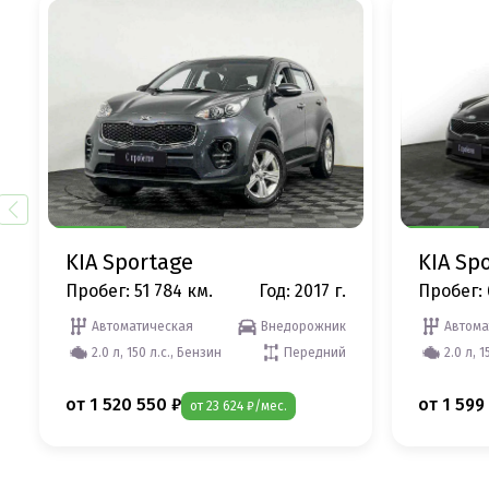
KIA Sportage
KIA Sp
Пробег: 51 784 км.
Год: 2017 г.
Пробег: 
Автоматическая
Внедорожник
Автома
2.0 л, 150 л.с., Бензин
Передний
2.0 л, 1
от 1 520 550 ₽
от 1 599
от 23 624 ₽/мес.