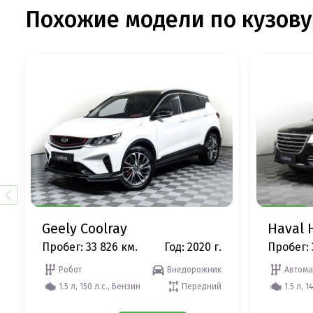
Похожие модели по кузову
Geely Coolray
Haval 
Пробег: 33 826 км.
Год: 2020 г.
Пробег: 
Робот
Внедорожник
Автома
1.5 л, 150 л.с., Бензин
Передний
1.5 л, 1