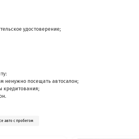
тельское удостоверение;
ту:
ам ненужно посещать автосалон;
ы кредитования;
он.
се авто с пробегом