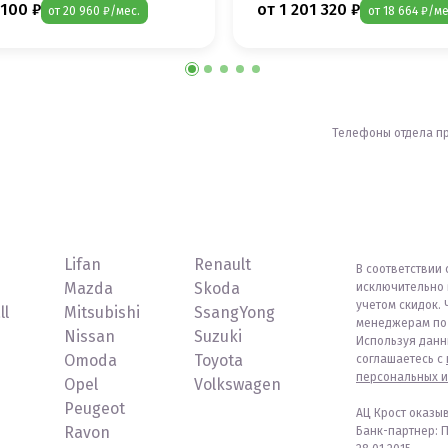
 100 ₽
от 1 201 320 ₽
от 20 960 ₽/мес.
от 18 664 ₽/ме
Телефоны отдела п
Lifan
Renault
В соответствии 
Mazda
Skoda
исключительно 
учетом скидок. 
ll
Mitsubishi
SsangYong
менеджерам по 
Nissan
Suzuki
Используя данн
Omoda
Toyota
соглашаетесь с
персональных и
Opel
Volkswagen
Peugeot
АЦ Крост оказы
Ravon
Банк-партнер: 