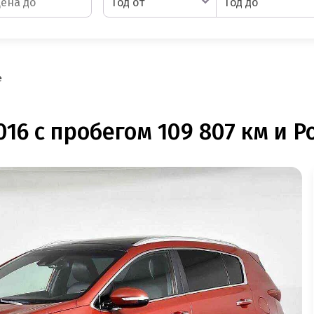
Год от
Год до
e
6 с пробегом 109 807 км и Роб