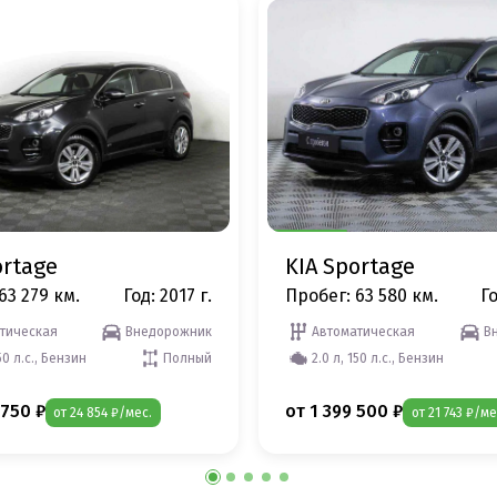
ortage
KIA Sportage
63 279 км.
Год: 2017 г.
Пробег: 63 580 км.
Го
тическая
Внедорожник
Автоматическая
В
50 л.с., Бензин
Полный
2.0 л, 150 л.с., Бензин
 750 ₽
от 1 399 500 ₽
от 24 854 ₽/мес.
от 21 743 ₽/ме