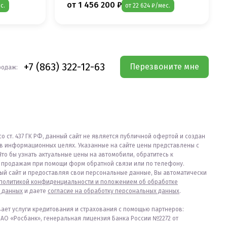
от 1 456 200 ₽
с.
от 22 624 ₽/мес.
+7 (863) 322-12-63
Перезвоните мне
родаж:
со ст. 437 ГК РФ, данный сайт не является публичной офертой и создан
в информационных целях. Указанные на сайте цены представлены с
Что бы узнать актуальные цены на автомобили, обратитесь к
продажам при помощи форм обратной связи или по телефону.
ый сайт и предоставляя свои персональные данные, Вы автоматически
политикой конфиденциальности и положением об обработке
 данных
и даете
согласие на обработку персональных данных
.
вает услуги кредитования и страхования с помощью партнеров:
ПАО «Росбанк», генеральная лицензия Банка России №2272 от