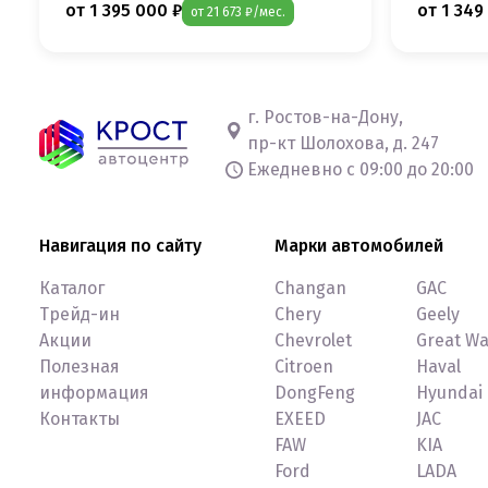
от 1 395 000 ₽
от 1 349
от 21 673 ₽/мес.
г. Ростов-на-Дону,
пр-кт Шолохова, д. 247
Ежедневно с 09:00 до 20:00
Навигация по сайту
Марки автомобилей
Каталог
Changan
GAC
Трейд-ин
Chery
Geely
Акции
Chevrolet
Great Wa
Полезная
Citroen
Haval
информация
DongFeng
Hyundai
Контакты
EXEED
JAC
FAW
KIA
Ford
LADA