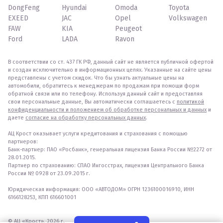
DongFeng
Hyundai
Omoda
Toyota
EXEED
JAC
Opel
Volkswagen
FAW
KIA
Peugeot
Ford
LADA
Ravon
В соответствии со ст. 437 ГК РФ, данный сайт не является публичной офертой
и создан исключительно в информационных целях. Указанные на сайте цены
представлены с учетом скидок. Что бы узнать актуальные цены на
автомобили, обратитесь к менеджерам по продажам при помощи форм
обратной связи или по телефону. Используя данный сайт и предоставляя
свои персональные данные, Вы автоматически соглашаетесь с
политикой
конфиденциальности и положением об обработке персональных и данных
и
даете
согласие на обработку персональных данных
.
АЦ Крост оказывает услуги кредитования и страхования с помощью
партнеров:
Банк-партнер: ПАО «Росбанк», генеральная лицензия Банка России №2272 от
28.01.2015.
Партнер по страхованию: СПАО Ингосстрах, лицензия Центрального Банка
России № 0928 от 23.09.2015 г.
Юридическая информация: ООО «АВТОДОМ» ОГРН 1236100016910, ИНН
6166128253, КПП 616601001
© АЦ «Крост», 2026 г.