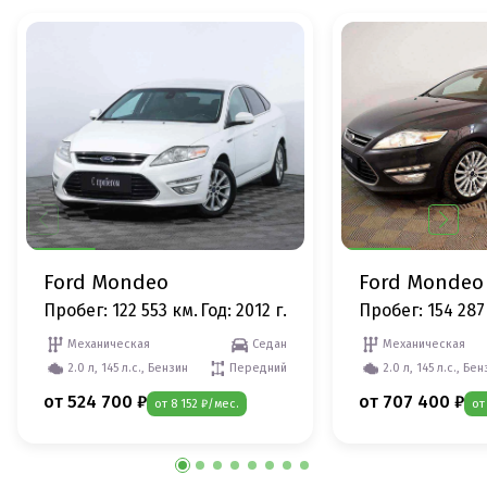
Ford Mondeo
Ford Mondeo
Пробег: 122 553 км.
Год: 2012 г.
Пробег: 154 287
Механическая
Седан
Механическая
2.0 л, 145 л.с., Бензин
Передний
2.0 л, 145 л.с., Бе
от 524 700 ₽
от 707 400 ₽
от 8 152 ₽/мес.
от