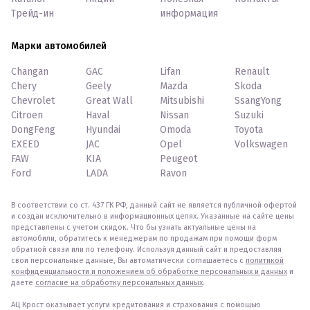
Трейд-ин
информация
Марки автомобилей
Changan
GAC
Lifan
Renault
Chery
Geely
Mazda
Skoda
Chevrolet
Great Wall
Mitsubishi
SsangYong
Citroen
Haval
Nissan
Suzuki
DongFeng
Hyundai
Omoda
Toyota
EXEED
JAC
Opel
Volkswagen
FAW
KIA
Peugeot
Ford
LADA
Ravon
В соответствии со ст. 437 ГК РФ, данный сайт не является публичной офертой
и создан исключительно в информационных целях. Указанные на сайте цены
представлены с учетом скидок. Что бы узнать актуальные цены на
автомобили, обратитесь к менеджерам по продажам при помощи форм
обратной связи или по телефону. Используя данный сайт и предоставляя
свои персональные данные, Вы автоматически соглашаетесь с
политикой
конфиденциальности и положением об обработке персональных и данных
и
даете
согласие на обработку персональных данных
.
АЦ Крост оказывает услуги кредитования и страхования с помощью