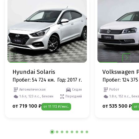
Hyundai Solaris
Volkswagen P
Пробег: 54 724 км.
Год: 2017 г.
Пробег: 124 375
Автоматическая
Седан
Робот
1.6 л, 123 л.с., Бензин
Передний
1.8 л, 152 л.с., Бен
от 719 100 ₽
от 535 500 ₽
от 11 172 ₽/мес.
от 