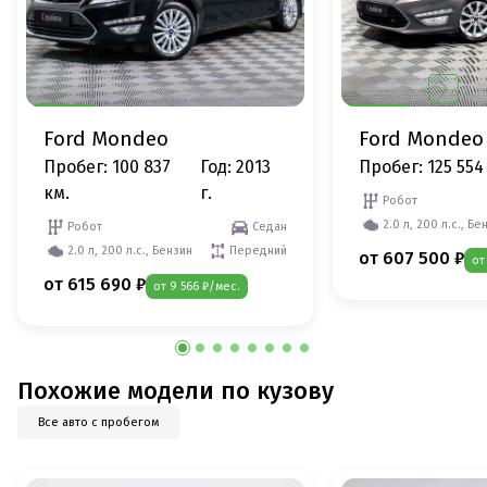
Ford Mondeo
Ford Mondeo
Пробег: 100 837
Год: 2013
Пробег: 125 554
км.
г.
Робот
2.0 л, 200 л.с., Бе
Робот
Седан
2.0 л, 200 л.с., Бензин
Передний
от 607 500 ₽
от
от 615 690 ₽
от 9 566 ₽/мес.
Похожие модели по кузову
Все авто с пробегом