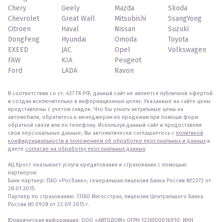
Chery
Geely
Mazda
Skoda
Chevrolet
Great Wall
Mitsubishi
SsangYong
Citroen
Haval
Nissan
Suzuki
DongFeng
Hyundai
Omoda
Toyota
EXEED
JAC
Opel
Volkswagen
FAW
KIA
Peugeot
Ford
LADA
Ravon
В соответствии со ст. 437 ГК РФ, данный сайт не является публичной офертой
и создан исключительно в информационных целях. Указанные на сайте цены
представлены с учетом скидок. Что бы узнать актуальные цены на
автомобили, обратитесь к менеджерам по продажам при помощи форм
обратной связи или по телефону. Используя данный сайт и предоставляя
свои персональные данные, Вы автоматически соглашаетесь с
политикой
конфиденциальности и положением об обработке персональных и данных
и
даете
согласие на обработку персональных данных
.
АЦ Крост оказывает услуги кредитования и страхования с помощью
партнеров:
Банк-партнер: ПАО «Росбанк», генеральная лицензия Банка России №2272 от
28.01.2015.
Партнер по страхованию: СПАО Ингосстрах, лицензия Центрального Банка
России № 0928 от 23.09.2015 г.
Юридическая информация: ООО «АВТОДОМ» ОГРН 1236100016910, ИНН