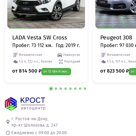
LADA Vesta SW Cross
Peugeot 308
Пробег: 73 112 км.
Год: 2019 г.
Пробег: 97 030 
Механическая
Универсал
Механическая
1.6 л, 122 л.с., Бензин
Передний
1.5 л, 131 л.с., Бен
от 814 500 ₽
от 823 500 ₽
от 12 654 ₽/мес.
от 
г. Ростов-на-Дону,
пр-кт Шолохова, д. 247
Ежедневно с 09:00 до 20:00