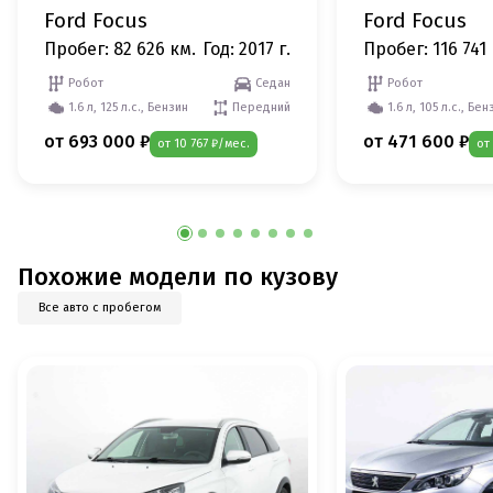
Ford Focus
Ford Focus
Пробег: 82 626 км.
Год: 2017 г.
Пробег: 116 741 
Робот
Седан
Робот
1.6 л, 125 л.с., Бензин
Передний
1.6 л, 105 л.с., Бен
от 693 000 ₽
от 471 600 ₽
от 10 767 ₽/мес.
от
Похожие модели по кузову
Все авто с пробегом