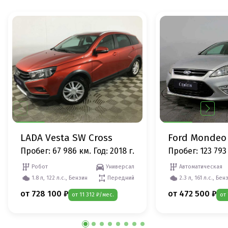
LADA Vesta SW Cross
Ford Mondeo
Пробег: 67 986 км.
Год: 2018 г.
Пробег: 123 793
Робот
Универсал
Автоматическая
1.8 л, 122 л.с., Бензин
Передний
2.3 л, 161 л.с., Бен
от 728 100 ₽
от 472 500 ₽
от 11 312 ₽/мес.
от 