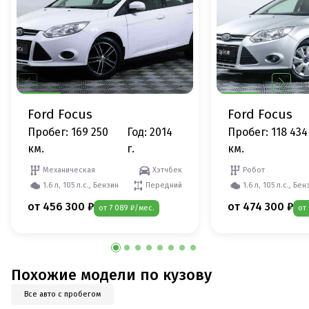
Ford Focus
Ford Focus
Пробег: 169 250
Год: 2014
Пробег: 118 434
км.
г.
км.
Механическая
Хэтчбек
Робот
1.6 л, 105 л.с., Бензин
Передний
1.6 л, 105 л.с., Бен
от 456 300 ₽
от 474 300 ₽
от 7 089 ₽/мес.
от
Похожие модели по кузову
Все авто с пробегом