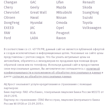
Changan
GAC
Lifan
Renault
Chery
Geely
Mazda
Skoda
Chevrolet
Great Wall
Mitsubishi
SsangYong
Citroen
Haval
Nissan
Suzuki
DongFeng
Hyundai
Omoda
Toyota
EXEED
JAC
Opel
Volkswagen
FAW
KIA
Peugeot
Ford
LADA
Ravon
В соответствии со ст. 437 ГК РФ, данный сайт не является публичной офертой
и создан исключительно в информационных целях. Указанные на сайте цены
представлены с учетом скидок. Что бы узнать актуальные цены на
автомобили, обратитесь к менеджерам по продажам при помощи форм
обратной связи или по телефону. Используя данный сайт и предоставляя
свои персональные данные, Вы автоматически соглашаетесь с
политикой
конфиденциальности и положением об обработке персональных и данных
и
даете
согласие на обработку персональных данных
.
АЦ Крост оказывает услуги кредитования и страхования с помощью
партнеров:
Банк-партнер: ПАО «Росбанк», генеральная лицензия Банка России №2272 от
28.01.2015.
Партнер по страхованию: СПАО Ингосстрах, лицензия Центрального Банка
России № 0928 от 23.09.2015 г.