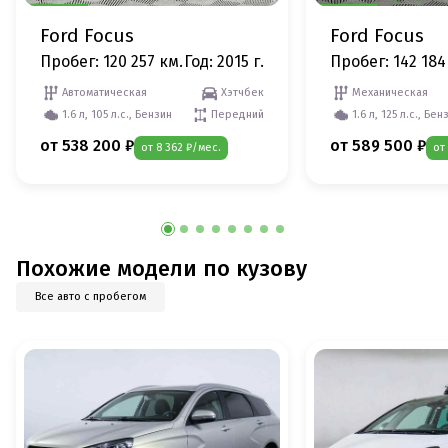
Ford Focus
Ford Focus
Пробег: 120 257 км.
Год: 2015 г.
Пробег: 142 184
Автоматическая
Хэтчбек
Механическая
1.6 л, 105 л.с., Бензин
Передний
1.6 л, 125 л.с., Бен
от 538 200 ₽
от 589 500 ₽
от 8 362 ₽/мес.
от
Похожие модели по кузову
Все авто с пробегом