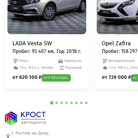
LADA Vesta SW
Opel Zafira
Пробег: 93 407 км.
Год: 2018 г.
Пробег: 158 297
Робот
Универсал
Автоматическая
1.8 л, 122 л.с., Бензин
Передний
1.4 л, 140 л.с., Бе
от 620 100 ₽
от 729 000 ₽
от 9 634 ₽/мес.
от 
г. Ростов-на-Дону,