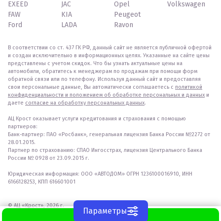
EXEED
JAC
Opel
Volkswagen
FAW
KIA
Peugeot
Ford
LADA
Ravon
В соответствии со ст. 437 ГК РФ, данный сайт не является публичной офертой
и создан исключительно в информационных целях. Указанные на сайте цены
представлены с учетом скидок. Что бы узнать актуальные цены на
автомобили, обратитесь к менеджерам по продажам при помощи форм
обратной связи или по телефону. Используя данный сайт и предоставляя
свои персональные данные, Вы автоматически соглашаетесь с
политикой
конфиденциальности и положением об обработке персональных и данных
и
даете
согласие на обработку персональных данных
.
АЦ Крост оказывает услуги кредитования и страхования с помощью
партнеров:
Банк-партнер: ПАО «Росбанк», генеральная лицензия Банка России №2272 от
28.01.2015.
Партнер по страхованию: СПАО Ингосстрах, лицензия Центрального Банка
России № 0928 от 23.09.2015 г.
Юридическая информация: ООО «АВТОДОМ» ОГРН 1236100016910, ИНН
6166128253, КПП 616601001
© АЦ «Крост», 2026 г.
Параметры
WhatsApp