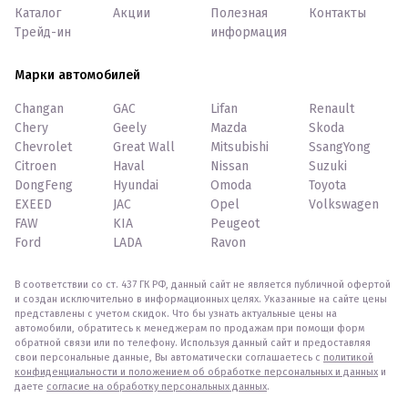
Каталог
Акции
Полезная
Контакты
Трейд-ин
информация
Марки автомобилей
Changan
GAC
Lifan
Renault
Chery
Geely
Mazda
Skoda
Chevrolet
Great Wall
Mitsubishi
SsangYong
Citroen
Haval
Nissan
Suzuki
DongFeng
Hyundai
Omoda
Toyota
EXEED
JAC
Opel
Volkswagen
FAW
KIA
Peugeot
Ford
LADA
Ravon
В соответствии со ст. 437 ГК РФ, данный сайт не является публичной офертой
и создан исключительно в информационных целях. Указанные на сайте цены
представлены с учетом скидок. Что бы узнать актуальные цены на
автомобили, обратитесь к менеджерам по продажам при помощи форм
обратной связи или по телефону. Используя данный сайт и предоставляя
свои персональные данные, Вы автоматически соглашаетесь с
политикой
конфиденциальности и положением об обработке персональных и данных
и
даете
согласие на обработку персональных данных
.