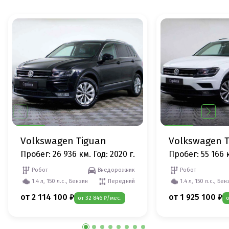
Volkswagen Tiguan
Volkswagen 
Пробег: 26 936 км.
Год: 2020 г.
Пробег: 55 166 
Робот
Внедорожник
Робот
1.4 л, 150 л.с., Бензин
Передний
1.4 л, 150 л.с., Бен
от 2 114 100 ₽
от 1 925 100 ₽
от 32 846 ₽/мес.
о