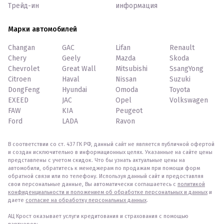
Трейд-ин
информация
Марки автомобилей
Changan
GAC
Lifan
Renault
Chery
Geely
Mazda
Skoda
Chevrolet
Great Wall
Mitsubishi
SsangYong
Citroen
Haval
Nissan
Suzuki
DongFeng
Hyundai
Omoda
Toyota
EXEED
JAC
Opel
Volkswagen
FAW
KIA
Peugeot
Ford
LADA
Ravon
В соответствии со ст. 437 ГК РФ, данный сайт не является публичной офертой
и создан исключительно в информационных целях. Указанные на сайте цены
представлены с учетом скидок. Что бы узнать актуальные цены на
автомобили, обратитесь к менеджерам по продажам при помощи форм
обратной связи или по телефону. Используя данный сайт и предоставляя
свои персональные данные, Вы автоматически соглашаетесь с
политикой
конфиденциальности и положением об обработке персональных и данных
и
даете
согласие на обработку персональных данных
.
АЦ Крост оказывает услуги кредитования и страхования с помощью