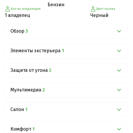
Бензин
Кол-во владельцев
Цвет кузова
1 владелец
Черный
Обзор
3
Элементы экстерьера
1
Защита от угона
2
Мультимедиа
2
Салон
1
Комфорт
1