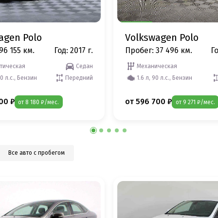
agen Polo
Volkswagen Polo
96 155 км.
Год: 2017 г.
Пробег: 37 496 км.
Го
тическая
Седан
Механическая
10 л.с., Бензин
Передний
1.6 л, 90 л.с., Бензин
00 ₽
от 596 700 ₽
от 8 180 ₽/мес.
от 9 271 ₽/мес.
Все авто с пробегом