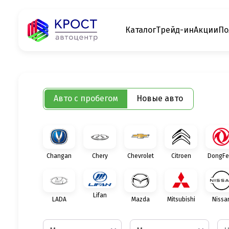
Каталог
Трейд-ин
Акции
По
Авто с пробегом
Новые авто
Changan
Chery
Chevrolet
Citroen
DongFe
Lifan
LADA
Mazda
Mitsubishi
Nissa