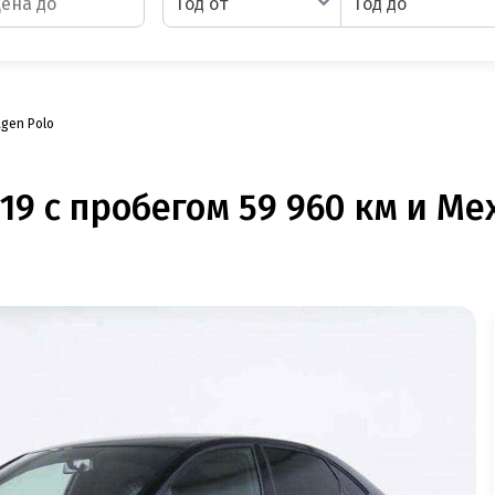
Год от
Год до
gen Polo
19 с пробегом 59 960 км и Ме