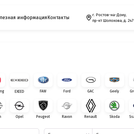
г. Ростов-на-Дону,
лезная информация
Контакты
пр-кт Шолохова, д. 247
ng
FAW
Ford
GAC
Geely
Gr
EXEED
n
Opel
Peugeot
Ravon
Renault
Skoda
Ss