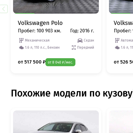
Volkswagen Polo
Volksw
Пробег: 100 903 км.
Год: 2016 г.
Пробег: 
Механическая
Седан
Автома
1.6 л, 110 л.с., Бензин
Передний
1.6 л, 1
от 517 500 ₽
от 526 5
от 8 040 ₽/мес.
Похожие модели по кузову