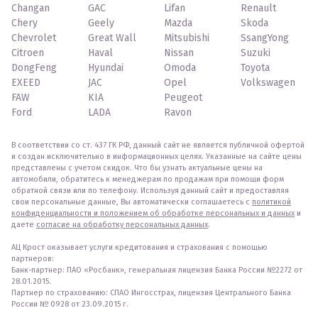
Changan
GAC
Lifan
Renault
Chery
Geely
Mazda
Skoda
Chevrolet
Great Wall
Mitsubishi
SsangYong
Citroen
Haval
Nissan
Suzuki
DongFeng
Hyundai
Omoda
Toyota
EXEED
JAC
Opel
Volkswagen
FAW
KIA
Peugeot
Ford
LADA
Ravon
В соответствии со ст. 437 ГК РФ, данный сайт не является публичной офертой
и создан исключительно в информационных целях. Указанные на сайте цены
представлены с учетом скидок. Что бы узнать актуальные цены на
автомобили, обратитесь к менеджерам по продажам при помощи форм
обратной связи или по телефону. Используя данный сайт и предоставляя
свои персональные данные, Вы автоматически соглашаетесь с
политикой
конфиденциальности и положением об обработке персональных и данных
и
даете
согласие на обработку персональных данных
.
АЦ Крост оказывает услуги кредитования и страхования с помощью
партнеров:
Банк-партнер: ПАО «Росбанк», генеральная лицензия Банка России №2272 от
28.01.2015.
Партнер по страхованию: СПАО Ингосстрах, лицензия Центрального Банка
России № 0928 от 23.09.2015 г.