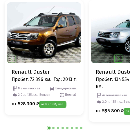
Renault Duster
Renault Dust
Пробег: 72 396 км.
Год: 2013 г.
Пробег: 134 554
км.
Механическая
Внедорожник
2.0 л, 135 л.с., Бензин
Полный
Автоматическая
2.0 л, 135 л.с., Бе
от 528 300 ₽
от 8 208 ₽/мес.
от 595 800 ₽
от