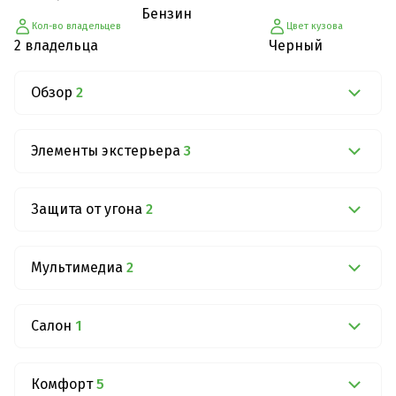
Бензин
Кол-во владельцев
Цвет кузова
2 владельца
Черный
Обзор
2
Элементы экстерьера
3
Защита от угона
2
Мультимедиа
2
Салон
1
Комфорт
5