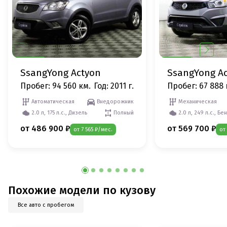
SsangYong Actyon
SsangYong A
Пробег: 94 560 км.
Год: 2011 г.
Пробег: 67 888 
Автоматическая
Внедорожник
Механическая
2.0 л, 175 л.с., Дизель
Полный
2.0 л, 249 л.с., Бе
от 486 900 ₽
от 569 700 ₽
от 7 565 ₽/мес.
от
Похожие модели по кузову
Все авто с пробегом