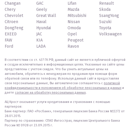
Changan
GAC
Lifan
Renault
Chery
Geely
Mazda
Skoda
Chevrolet
Great Wall
Mitsubishi
SsangYong
Citroen
Haval
Nissan
Suzuki
DongFeng
Hyundai
Omoda
Toyota
EXEED
JAC
Opel
Volkswagen
FAW
KIA
Peugeot
Ford
LADA
Ravon
В соответствии со ст. 437 ГК РФ, данный сайт не является публичной офертой
и создан исключительно в информационных целях. Указанные на сайте цены
представлены с учетом скидок. Что бы узнать актуальные цены на
автомобили, обратитесь к менеджерам по продажам при помощи форм
обратной связи или по телефону. Используя данный сайт и предоставляя
свои персональные данные, Вы автоматически соглашаетесь с
политикой
конфиденциальности и положением об обработке персональных и данных
и
даете
согласие на обработку персональных данных
.
АЦ Крост оказывает услуги кредитования и страхования с помощью
партнеров:
Банк-партнер: ПАО «Росбанк», генеральная лицензия Банка России №2272 от
28.01.2015.
Партнер по страхованию: СПАО Ингосстрах, лицензия Центрального Банка
России № 0928 от 23.09.2015 г.