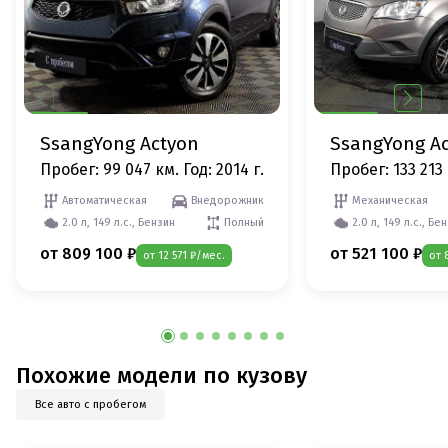
SsangYong Actyon
SsangYong A
Пробег: 99 047 км.
Год: 2014 г.
Пробег: 133 213
Автоматическая
Внедорожник
Механическая
2.0 л, 149 л.с., Бензин
Полный
2.0 л, 149 л.с., Бе
от 809 100 ₽
от 521 100 ₽
от 12 571 ₽/мес.
от 
Похожие модели по кузову
Все авто с пробегом