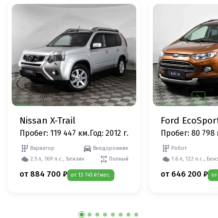
Nissan X-Trail
Ford EcoSpor
Пробег: 119 447 км.
Год: 2012 г.
Пробег: 80 798 
Вариатор
Внедорожник
Робот
2.5 л, 169 л.с., Бензин
Полный
1.6 л, 122 л.с., Бен
от 884 700 ₽
от 646 200 ₽
от 13 745 ₽/мес.
от