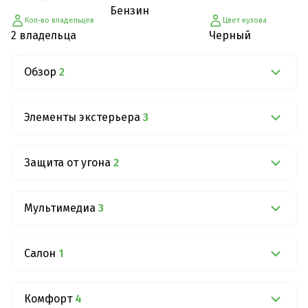
Бензин
Кол-во владельцев
Цвет кузова
2 владельца
Черный
Обзор
2
Элементы экстерьера
3
Защита от угона
2
Мультимедиа
3
Салон
1
Комфорт
4