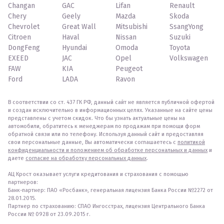
Changan
GAC
Lifan
Renault
Chery
Geely
Mazda
Skoda
Chevrolet
Great Wall
Mitsubishi
SsangYong
Citroen
Haval
Nissan
Suzuki
DongFeng
Hyundai
Omoda
Toyota
EXEED
JAC
Opel
Volkswagen
FAW
KIA
Peugeot
Ford
LADA
Ravon
В соответствии со ст. 437 ГК РФ, данный сайт не является публичной офертой
и создан исключительно в информационных целях. Указанные на сайте цены
представлены с учетом скидок. Что бы узнать актуальные цены на
автомобили, обратитесь к менеджерам по продажам при помощи форм
обратной связи или по телефону. Используя данный сайт и предоставляя
свои персональные данные, Вы автоматически соглашаетесь с
политикой
конфиденциальности и положением об обработке персональных и данных
и
даете
согласие на обработку персональных данных
.
АЦ Крост оказывает услуги кредитования и страхования с помощью
партнеров:
Банк-партнер: ПАО «Росбанк», генеральная лицензия Банка России №2272 от
28.01.2015.
Партнер по страхованию: СПАО Ингосстрах, лицензия Центрального Банка
России № 0928 от 23.09.2015 г.