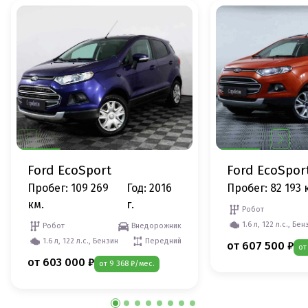
Ford EcoSport
Ford EcoSpor
Пробег: 109 269
Год: 2016
Пробег: 82 193 
км.
г.
Робот
1.6 л, 122 л.с., Бен
Робот
Внедорожник
1.6 л, 122 л.с., Бензин
Передний
от 607 500 ₽
от
от 603 000 ₽
от 9 368 ₽/мес.