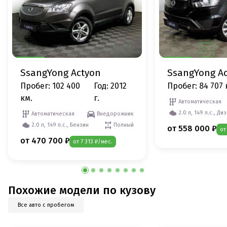
SsangYong Actyon
SsangYong A
Пробег: 102 400
Год: 2012
Пробег: 84 707 
км.
г.
Автоматическая
2.0 л, 149 л.с., Ди
Автоматическая
Внедорожник
2.0 л, 149 л.с., Бензин
Полный
от 558 000 ₽
от
от 470 700 ₽
от 7 313 ₽/мес.
Похожие модели по кузову
Все авто с пробегом