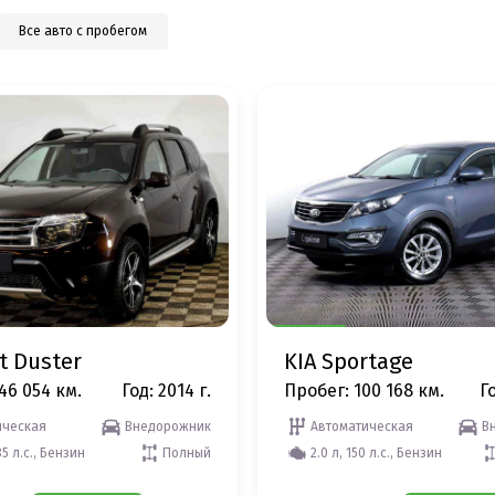
Все авто с пробегом
t Duster
KIA Sportage
46 054 км.
Год: 2014 г.
Пробег: 100 168 км.
Го
ческая
Внедорожник
Автоматическая
В
35 л.с., Бензин
Полный
2.0 л, 150 л.с., Бензин