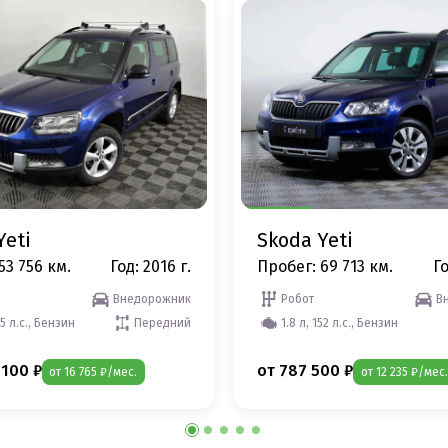
Yeti
Skoda Yeti
53 756 км.
Год: 2016 г.
Пробег: 69 713 км.
Го
Внедорожник
Робот
В
25 л.с., Бензин
Передний
1.8 л, 152 л.с., Бензин
 100 ₽
от 787 500 ₽
от 16 765 ₽/мес.
от 12 235 ₽/мес.