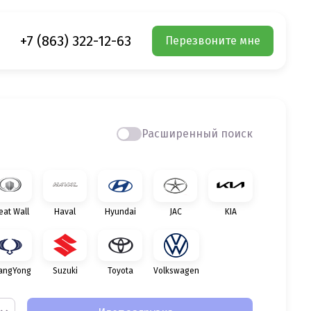
+7 (863) 322-12-63
Перезвоните мне
Расширенный поиск
eat Wall
Haval
Hyundai
JAC
KIA
angYong
Suzuki
Toyota
Volkswagen