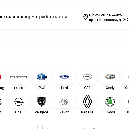
г. Ростов-на-Дону,
лезная информация
Контакты
пр-кт Шолохова, д. 247
ng
FAW
Ford
GAC
Geely
Gr
EXEED
n
Opel
Peugeot
Ravon
Renault
Skoda
Ss