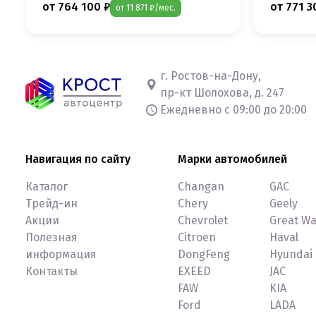
от 764 100 ₽
от 771 3
от 11 871 ₽/мес.
г. Ростов-на-Дону,
пр-кт Шолохова, д. 247
Ежедневно с 09:00 до 20:00
Навигация по сайту
Марки автомобилей
Каталог
Changan
GAC
Трейд-ин
Chery
Geely
Акции
Chevrolet
Great Wa
Полезная
Citroen
Haval
информация
DongFeng
Hyundai
Контакты
EXEED
JAC
FAW
KIA
Ford
LADA