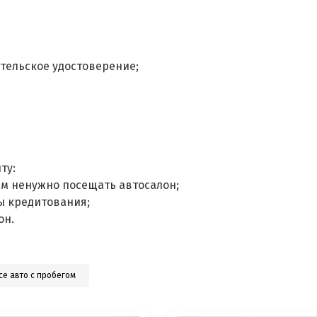
тельское удостоверение;
ту:
ам ненужно посещать автосалон;
ы кредитования;
он.
се авто с пробегом