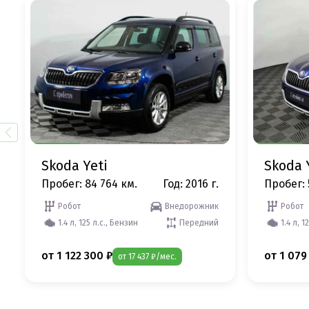
Skoda Yeti
Skoda 
Пробег: 84 764 км.
Год: 2016 г.
Пробег: 
Робот
Внедорожник
Робот
1.4 л, 125 л.с., Бензин
Передний
1.4 л, 1
от 1 122 300 ₽
от 1 079
от 17 437 ₽/мес.