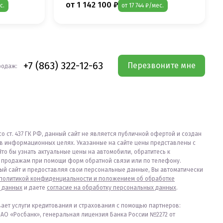
от 1 142 100 ₽
с.
от 17 744 ₽/мес.
+7 (863) 322-12-63
Перезвоните мне
родаж:
со ст. 437 ГК РФ, данный сайт не является публичной офертой и создан
в информационных целях. Указанные на сайте цены представлены с
Что бы узнать актуальные цены на автомобили, обратитесь к
продажам при помощи форм обратной связи или по телефону.
ый сайт и предоставляя свои персональные данные, Вы автоматически
политикой конфиденциальности и положением об обработке
 данных
и даете
согласие на обработку персональных данных
.
вает услуги кредитования и страхования с помощью партнеров:
ПАО «Росбанк», генеральная лицензия Банка России №2272 от