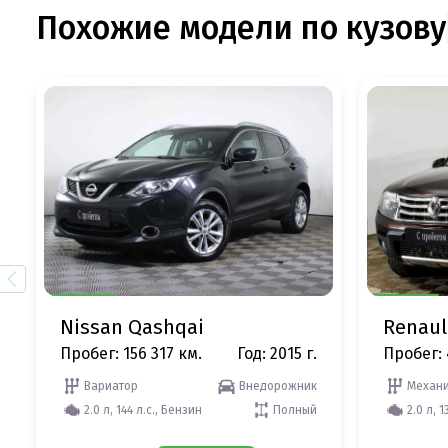
Похожие модели по кузову
Nissan Qashqai
Renaul
Пробег: 156 317 км.
Год: 2015 г.
Пробег: 
Вариатор
Внедорожник
Механи
2.0 л, 144 л.с., Бензин
Полный
2.0 л, 1