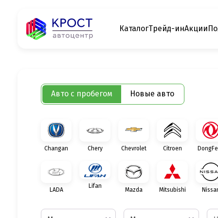
Каталог
Трейд-ин
Акции
По
Авто с пробегом
Новые авто
Changan
Chery
Chevrolet
Citroen
DongFe
Lifan
LADA
Mazda
Mitsubishi
Nissa