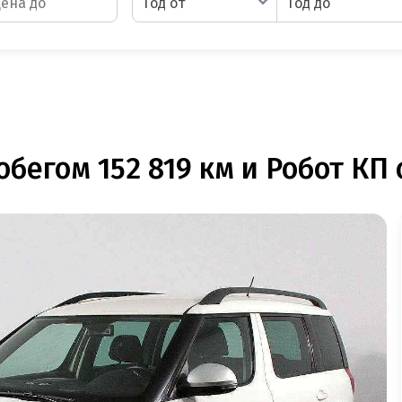
Год от
Год до
обегом 152 819 км и Робот КП 