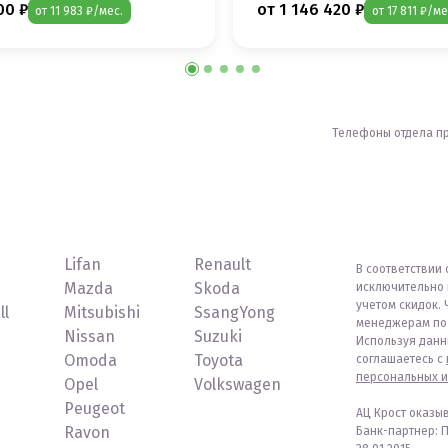
00 ₽
от 1 146 420 ₽
от 11 983 ₽/мес.
от 17 811 ₽/ме
Телефоны отдела п
Lifan
Renault
В соответствии 
Mazda
Skoda
исключительно 
учетом скидок. 
ll
Mitsubishi
SsangYong
менеджерам по 
Nissan
Suzuki
Используя данн
Omoda
Toyota
соглашаетесь с
персональных и
Opel
Volkswagen
Peugeot
АЦ Крост оказы
Ravon
Банк-партнер: 