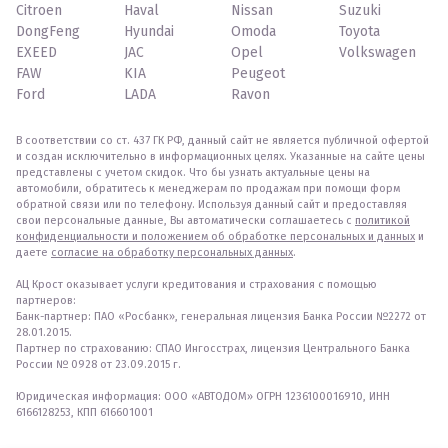
Citroen
Haval
Nissan
Suzuki
DongFeng
Hyundai
Omoda
Toyota
EXEED
JAC
Opel
Volkswagen
FAW
KIA
Peugeot
Ford
LADA
Ravon
В соответствии со ст. 437 ГК РФ, данный сайт не является публичной офертой
и создан исключительно в информационных целях. Указанные на сайте цены
представлены с учетом скидок. Что бы узнать актуальные цены на
автомобили, обратитесь к менеджерам по продажам при помощи форм
обратной связи или по телефону. Используя данный сайт и предоставляя
свои персональные данные, Вы автоматически соглашаетесь с
политикой
конфиденциальности и положением об обработке персональных и данных
и
даете
согласие на обработку персональных данных
.
АЦ Крост оказывает услуги кредитования и страхования с помощью
партнеров:
Банк-партнер: ПАО «Росбанк», генеральная лицензия Банка России №2272 от
28.01.2015.
Партнер по страхованию: СПАО Ингосстрах, лицензия Центрального Банка
России № 0928 от 23.09.2015 г.
Юридическая информация: ООО «АВТОДОМ» ОГРН 1236100016910, ИНН
6166128253, КПП 616601001