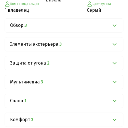
Кол-во владельцев
Цвет кузова
1 владелец
Серый
Обзор
3
Элементы экстерьера
3
Защита от угона
2
Мультимедиа
3
Салон
1
Комфорт
3