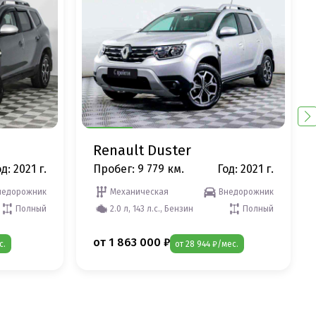
Renault Duster
д: 2021 г.
Пробег: 9 779 км.
Год: 2021 г.
недорожник
Механическая
Внедорожник
Полный
2.0 л, 143 л.с., Бензин
Полный
от 1 863 000 ₽
с.
от 28 944 ₽/мес.