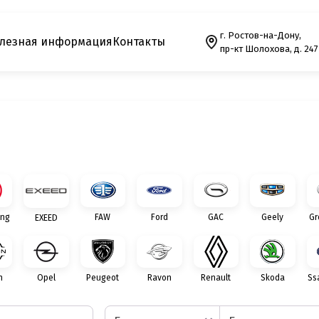
г. Ростов-на-Дону,
лезная информация
Контакты
пр-кт Шолохова, д. 247
ng
FAW
Ford
GAC
Geely
Gr
EXEED
n
Opel
Peugeot
Ravon
Renault
Skoda
Ss