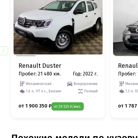
Renault Duster
Renaul
Пробег: 21 480 км.
Год: 2022 г.
Пробег: 
Механическая
Внедорожник
Механи
1.6 л, 117 л.с., Бензин
Полный
1.3 л, 1
от 1 900 350 ₽
от 1 787
от 29 525 ₽/мес.