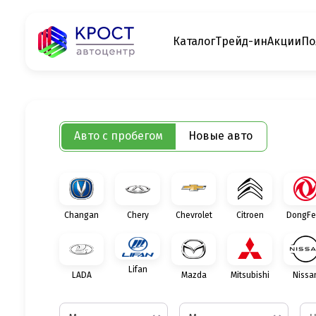
Каталог
Трейд-ин
Акции
По
Авто с пробегом
Новые авто
Changan
Chery
Chevrolet
Citroen
DongFe
Lifan
LADA
Mazda
Mitsubishi
Nissa