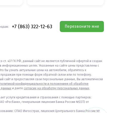
+7 (863) 322-12-63
Перезвоните мне
родаж:
со ст. 437 ГК РФ, данный сайт не является публичной офертой и создан
в информационных целях. Указанные на сайте цены представлены с
Что бы узнать актуальные цены на автомобили, обратитесь к
продажам при помощи форм обратной связи или по телефону.
ый сайт и предоставляя свои персональные данные, Вы автоматически
политикой конфиденциальности и положением об обработке
 данных
и даете
согласие на обработку персональных данных
.
вает услуги кредитования и страхования с помощью партнеров:
ПАО «Росбанк», генеральная лицензия Банка России №2272 от
ахованию: СПАО Ингосстрах, лицензия Центрального Банка России №