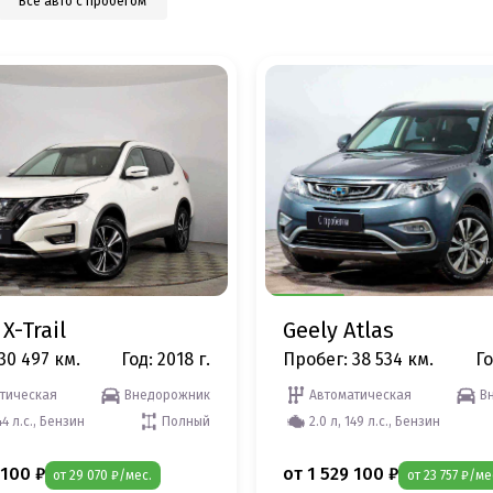
Все авто с пробегом
X-Trail
Geely Atlas
30 497 км.
Год: 2018 г.
Пробег: 38 534 км.
Го
тическая
Внедорожник
Автоматическая
В
44 л.с., Бензин
Полный
2.0 л, 149 л.с., Бензин
 100 ₽
от 1 529 100 ₽
от 29 070 ₽/мес.
от 23 757 ₽/ме