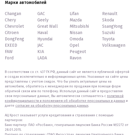
Марки автомобилей
Changan
GAC
Lifan
Renault
Chery
Geely
Mazda
Skoda
Chevrolet
Great Wall
Mitsubishi
SsangYong
Citroen
Haval
Nissan
Suzuki
DongFeng
Hyundai
Omoda
Toyota
EXEED
JAC
Opel
Volkswagen
FAW
KIA
Peugeot
Ford
LADA
Ravon
В соответствии со ст. 437 ГК РФ, данный сайт не является публичной офертой
и создан исключительно в информационных целях. Указанные на сайте цены
представлены с учетом скидок. Что бы узнать актуальные цены на
автомобили, обратитесь к менеджерам по продажам при помощи форм
обратной связи или по телефону. Используя данный сайт и предоставляя
свои персональные данные, Вы автоматически соглашаетесь с
политикой
конфиденциальности и положением об обработке персональных и данных
и
даете
согласие на обработку персональных данных
.
АЦ Крост оказывает услуги кредитования и страхования с помощью
партнеров:
Банк-партнер: ПАО «Росбанк», генеральная лицензия Банка России №2272 от
28.01.2015.
Партнер по страхованию: СПАО Ингосстрах, лицензия Центрального Банка