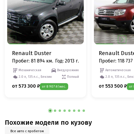
Renault Duster
Renault Dust
Пробег: 81 894 км.
Год: 2013 г.
Пробег: 118 737
Механическая
Внедорожник
Автоматическая
2.0 л, 135 л.с., Бензин
Полный
2.0 л, 135 л.с., Бе
от 573 300 ₽
от 553 500 ₽
от 8 907 ₽/мес.
от 
Похожие модели по кузову
Все авто с пробегом