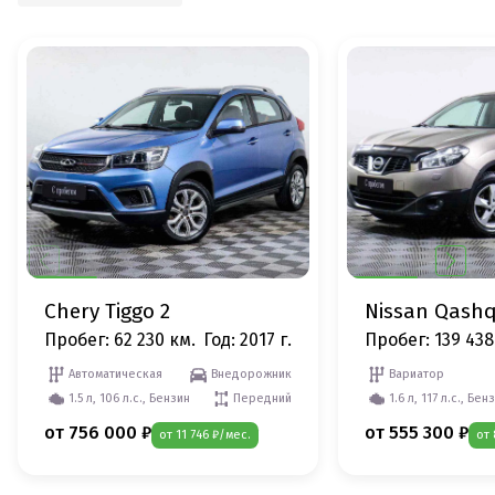
Chery Tiggo 2
Nissan Qashq
Пробег: 62 230 км.
Год: 2017 г.
Пробег: 139 438
Автоматическая
Внедорожник
Вариатор
1.5 л, 106 л.с., Бензин
Передний
1.6 л, 117 л.с., Бен
от 756 000 ₽
от 555 300 ₽
от 11 746 ₽/мес.
от 