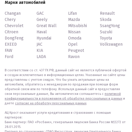
Марки автомобилей
Changan
GAC
Lifan
Renault
Chery
Geely
Mazda
Skoda
Chevrolet
Great Wall
Mitsubishi
SsangYong
Citroen
Haval
Nissan
Suzuki
DongFeng
Hyundai
Omoda
Toyota
EXEED
JAC
Opel
Volkswagen
FAW
KIA
Peugeot
Ford
LADA
Ravon
В соответствии со ст. 437 ГК РФ, данный сайт не является публичной офертой
и создан исключительно в информационных целях. Указанные на сайте цены
представлены с учетом скидок. Что бы узнать актуальные цены на
автомобили, обратитесь к менеджерам по продажам при помощи форм
обратной связи или по телефону. Используя данный сайт и предоставляя
свои персональные данные, Вы автоматически соглашаетесь с
политикой
конфиденциальности и положением об обработке персональных и данных
и
даете
согласие на обработку персональных данных
.
АЦ Крост оказывает услуги кредитования и страхования с помощью
партнеров:
Банк-партнер: ПАО «Росбанк», генеральная лицензия Банка России №2272 от
28.01.2015.
Партнер по страхованию: СПАО Ингосстрах, лицензия Центрального Банка