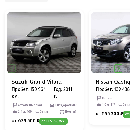
Suzuki Grand Vitara
Nissan Qashq
Пробег: 150 964
Год: 2011
Пробег: 139 438
км.
г.
Вариатор
1.6 л, 117 л.с., Бен
Автоматическая
Внедорожник
2.4 л, 169 л.с., Бензин
Полный
от 555 300 ₽
от 
от 679 500 ₽
от 10 557 ₽/мес.