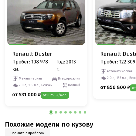
Renault Duster
Renault Dust
Пробег: 108 978
Год: 2013
Пробег: 122 309
км.
г.
Автоматическая
2.0 л, 135 л.с., Бе
Механическая
Внедорожник
2.0 л, 135 л.с., Бензин
Полный
от 856 800 ₽
от
от 531 000 ₽
от 8 250 ₽/мес.
Похожие модели по кузову
Все авто с пробегом