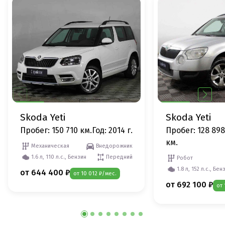
Skoda Yeti
Skoda Yeti
Пробег: 150 710 км.
Год: 2014 г.
Пробег: 128 898
км.
Механическая
Внедорожник
1.6 л, 110 л.с., Бензин
Передний
Робот
1.8 л, 152 л.с., Бен
от 644 400 ₽
от 10 012 ₽/мес.
от 692 100 ₽
от 