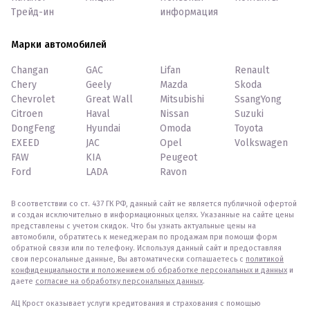
Трейд-ин
информация
Марки автомобилей
Changan
GAC
Lifan
Renault
Chery
Geely
Mazda
Skoda
Chevrolet
Great Wall
Mitsubishi
SsangYong
Citroen
Haval
Nissan
Suzuki
DongFeng
Hyundai
Omoda
Toyota
EXEED
JAC
Opel
Volkswagen
FAW
KIA
Peugeot
Ford
LADA
Ravon
В соответствии со ст. 437 ГК РФ, данный сайт не является публичной офертой
и создан исключительно в информационных целях. Указанные на сайте цены
представлены с учетом скидок. Что бы узнать актуальные цены на
автомобили, обратитесь к менеджерам по продажам при помощи форм
обратной связи или по телефону. Используя данный сайт и предоставляя
свои персональные данные, Вы автоматически соглашаетесь с
политикой
конфиденциальности и положением об обработке персональных и данных
и
даете
согласие на обработку персональных данных
.
АЦ Крост оказывает услуги кредитования и страхования с помощью