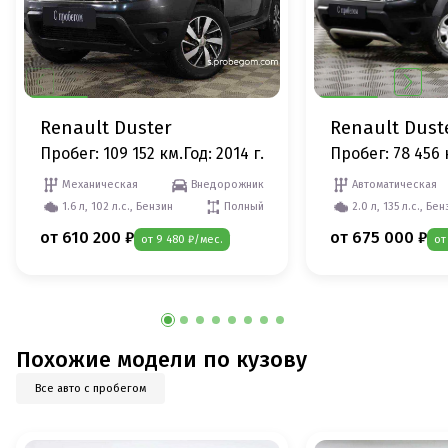
Renault Duster
Renault Dust
Пробег: 109 152 км.
Год: 2014 г.
Пробег: 78 456 
Механическая
Внедорожник
Автоматическая
1.6 л, 102 л.с., Бензин
Полный
2.0 л, 135 л.с., Бе
от 610 200 ₽
от 675 000 ₽
от 9 480 ₽/мес.
от
Похожие модели по кузову
Все авто с пробегом