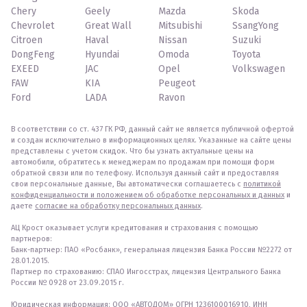
Chery
Geely
Mazda
Skoda
Chevrolet
Great Wall
Mitsubishi
SsangYong
Citroen
Haval
Nissan
Suzuki
DongFeng
Hyundai
Omoda
Toyota
EXEED
JAC
Opel
Volkswagen
FAW
KIA
Peugeot
Ford
LADA
Ravon
В соответствии со ст. 437 ГК РФ, данный сайт не является публичной офертой
и создан исключительно в информационных целях. Указанные на сайте цены
представлены с учетом скидок. Что бы узнать актуальные цены на
автомобили, обратитесь к менеджерам по продажам при помощи форм
обратной связи или по телефону. Используя данный сайт и предоставляя
свои персональные данные, Вы автоматически соглашаетесь с
политикой
конфиденциальности и положением об обработке персональных и данных
и
даете
согласие на обработку персональных данных
.
АЦ Крост оказывает услуги кредитования и страхования с помощью
партнеров:
Банк-партнер: ПАО «Росбанк», генеральная лицензия Банка России №2272 от
28.01.2015.
Партнер по страхованию: СПАО Ингосстрах, лицензия Центрального Банка
России № 0928 от 23.09.2015 г.
Юридическая информация: ООО «АВТОДОМ» ОГРН 1236100016910, ИНН