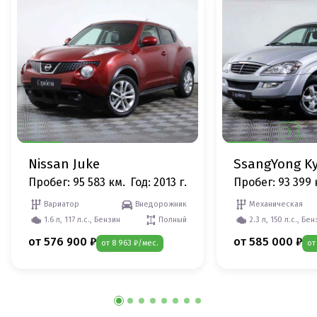
Nissan Juke
SsangYong K
Пробег: 95 583 км.
Год: 2013 г.
Пробег: 93 399 
Вариатор
Внедорожник
Механическая
1.6 л, 117 л.с., Бензин
Полный
2.3 л, 150 л.с., Бе
от 576 900 ₽
от 585 000 ₽
от 8 963 ₽/мес.
от