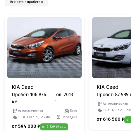
Все авто с пробегом
KIA Ceed
KIA Ceed
Пробег: 106 876
Год: 2013
Пробег: 87 585 
км.
г.
Автоматическая
1.6 л, 129 л.с., Бе
Автоматическая
Купе
1.6 л, 130 л.с., Бензин
Передний
от 616 500 ₽
от 
от 594 000 ₽
от 9 229 ₽/мес.