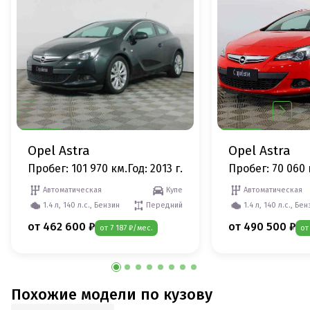
Opel Astra
Opel Astra
Пробег: 101 970 км.
Год: 2013 г.
Пробег: 70 060 
Автоматическая
Купе
Автоматическая
1.4 л, 140 л.с., Бензин
Передний
1.4 л, 140 л.с., Бе
от 462 600 ₽
от 490 500 ₽
от 7 187 ₽/мес.
от
Похожие модели по кузову