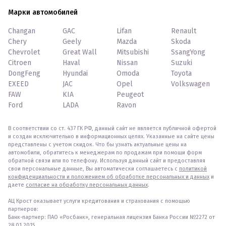
Марки автомобилей
Changan
GAC
Lifan
Renault
Chery
Geely
Mazda
Skoda
Chevrolet
Great Wall
Mitsubishi
SsangYong
Citroen
Haval
Nissan
Suzuki
DongFeng
Hyundai
Omoda
Toyota
EXEED
JAC
Opel
Volkswagen
FAW
KIA
Peugeot
Ford
LADA
Ravon
В соответствии со ст. 437 ГК РФ, данный сайт не является публичной офертой
и создан исключительно в информационных целях. Указанные на сайте цены
представлены с учетом скидок. Что бы узнать актуальные цены на
автомобили, обратитесь к менеджерам по продажам при помощи форм
обратной связи или по телефону. Используя данный сайт и предоставляя
свои персональные данные, Вы автоматически соглашаетесь с
политикой
конфиденциальности и положением об обработке персональных и данных
и
даете
согласие на обработку персональных данных
.
АЦ Крост оказывает услуги кредитования и страхования с помощью
партнеров:
Банк-партнер: ПАО «Росбанк», генеральная лицензия Банка России №2272 от
28.01.2015.