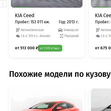
KIA Ceed
KIA Ce
Пробег: 153 011 км.
Год: 2013 г.
Пробег: 
Автоматическая
Универсал
Автома
1.6 л, 129 л.с., Бензин
Передний
1.6 л, 1
от 513 000 ₽
от 675 0
от 7 970 ₽/мес.
Похожие модели по кузову