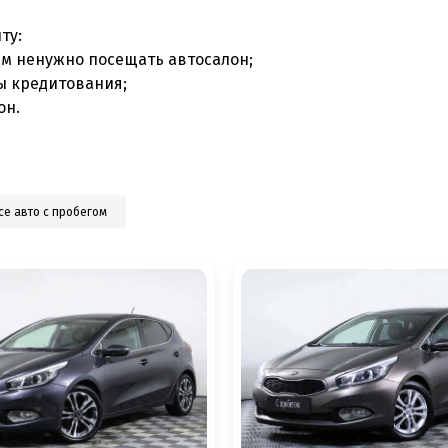
ту:
ам ненужно посещать автосалон;
ы кредитования;
он.
се авто с пробегом