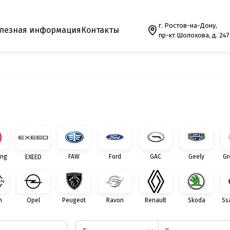
г. Ростов-на-Дону,
лезная информация
Контакты
пр-кт Шолохова, д. 247
ng
FAW
Ford
GAC
Geely
Gr
EXEED
n
Opel
Peugeot
Ravon
Renault
Skoda
Ss