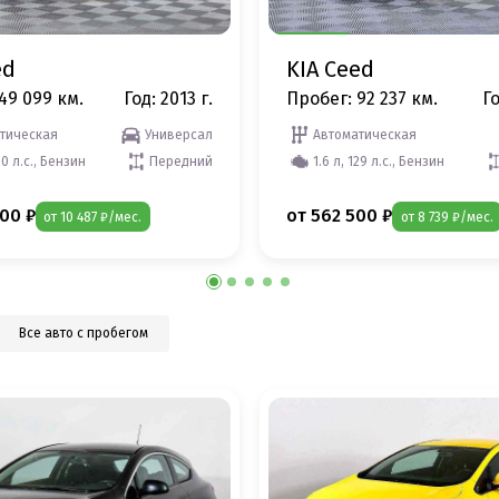
ed
KIA Ceed
49 099 км.
Год: 2013 г.
Пробег: 92 237 км.
Го
тическая
Универсал
Автоматическая
30 л.с., Бензин
Передний
1.6 л, 129 л.с., Бензин
00 ₽
от 562 500 ₽
от 10 487 ₽/мес.
от 8 739 ₽/мес.
Все авто с пробегом