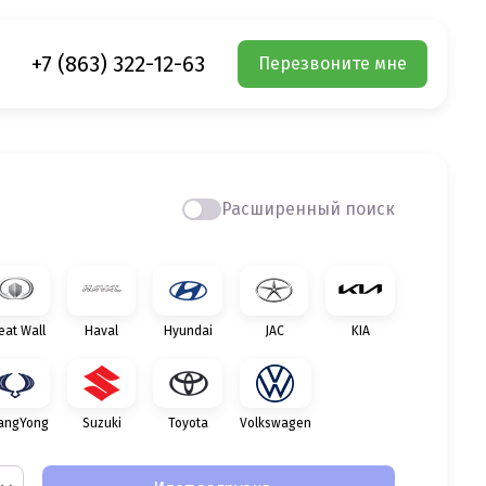
+7 (863) 322-12-63
Перезвоните мне
Расширенный поиск
eat Wall
Haval
Hyundai
JAC
KIA
angYong
Suzuki
Toyota
Volkswagen