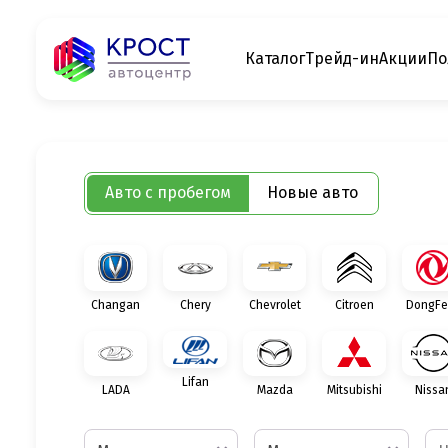
Каталог
Трейд-ин
Акции
По
Авто с пробегом
Новые авто
Changan
Chery
Chevrolet
Citroen
DongFe
Lifan
LADA
Mazda
Mitsubishi
Nissa