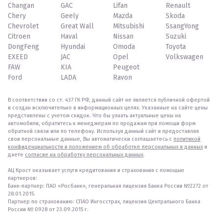
Changan
GAC
Lifan
Renault
Chery
Geely
Mazda
Skoda
Chevrolet
Great Wall
Mitsubishi
SsangYong
Citroen
Haval
Nissan
Suzuki
DongFeng
Hyundai
Omoda
Toyota
EXEED
JAC
Opel
Volkswagen
FAW
KIA
Peugeot
Ford
LADA
Ravon
В соответствии со ст. 437 ГК РФ, данный сайт не является публичной офертой
и создан исключительно в информационных целях. Указанные на сайте цены
представлены с учетом скидок. Что бы узнать актуальные цены на
автомобили, обратитесь к менеджерам по продажам при помощи форм
обратной связи или по телефону. Используя данный сайт и предоставляя
свои персональные данные, Вы автоматически соглашаетесь с
политикой
конфиденциальности и положением об обработке персональных и данных
и
даете
согласие на обработку персональных данных
.
АЦ Крост оказывает услуги кредитования и страхования с помощью
партнеров:
Банк-партнер: ПАО «Росбанк», генеральная лицензия Банка России №2272 от
28.01.2015.
Партнер по страхованию: СПАО Ингосстрах, лицензия Центрального Банка
России № 0928 от 23.09.2015 г.