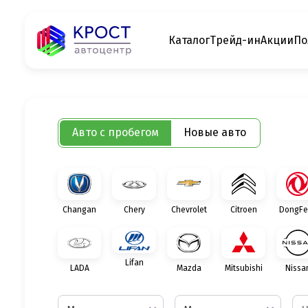
Каталог
Трейд-ин
Акции
По
Авто с пробегом
Новые авто
Changan
Chery
Chevrolet
Citroen
DongFe
Lifan
LADA
Mazda
Mitsubishi
Nissa