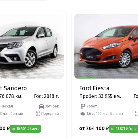
t Sandero
Ford Fiesta
76 078 км.
Год: 2018 г.
Пробег: 33 955 км.
Го
ческая
Хэтчбек
Робот
13 л.с., Бензин
Передний
1.6 л, 120 л.с., Бензин
00 ₽
от 764 100 ₽
от 10 501 ₽/мес.
от 11 871 ₽/мес.