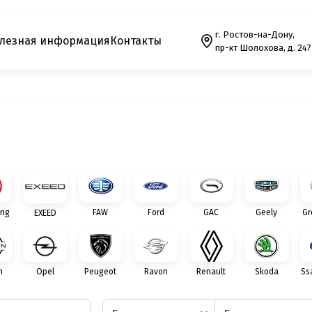
г. Ростов-на-Дону,
лезная информация
Контакты
пр-кт Шолохова, д. 247
ng
FAW
Ford
GAC
Geely
Gr
EXEED
n
Opel
Peugeot
Ravon
Renault
Skoda
Ss