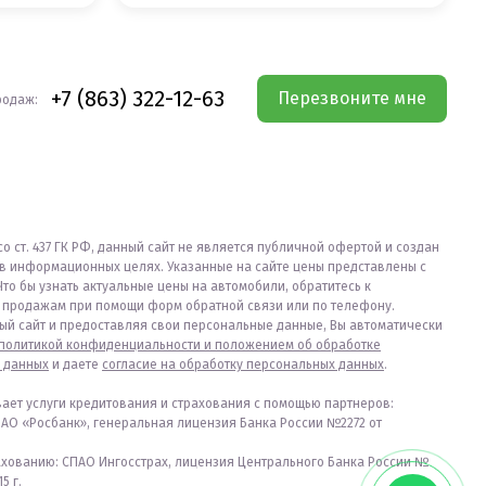
+7 (863) 322-12-63
Перезвоните мне
родаж:
со ст. 437 ГК РФ, данный сайт не является публичной офертой и создан
в информационных целях. Указанные на сайте цены представлены с
Что бы узнать актуальные цены на автомобили, обратитесь к
продажам при помощи форм обратной связи или по телефону.
ый сайт и предоставляя свои персональные данные, Вы автоматически
политикой конфиденциальности и положением об обработке
 данных
и даете
согласие на обработку персональных данных
.
вает услуги кредитования и страхования с помощью партнеров:
ПАО «Росбанк», генеральная лицензия Банка России №2272 от
ахованию: СПАО Ингосстрах, лицензия Центрального Банка России №
5 г.