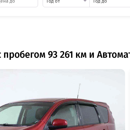
Год от
Год до
 пробегом 93 261 км и Автома