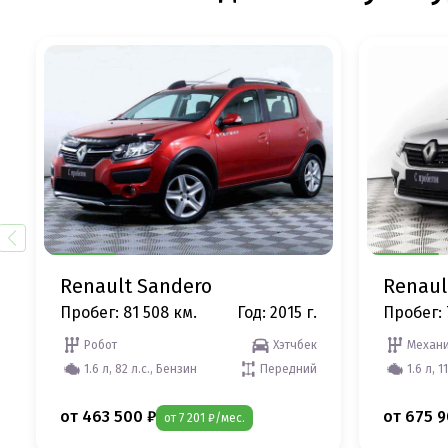
Renault Sandero
Renaul
Пробег: 81 508 км.
Год: 2015 г.
Пробег: 
Робот
Хэтчбек
Механи
1.6 л, 82 л.с., Бензин
Передний
1.6 л, 1
от 463 500 ₽
от 675 9
от 7 201 ₽/мес.