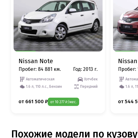
Nissan Note
Nissan
Пробег: 84 881 км.
Год: 2013 г.
Пробег: 
Автоматическая
Хэтчбек
Автома
1.6 л, 110 л.с., Бензин
Передний
1.6 л, 1
от 661 500 ₽
от 544 5
от 10 277 ₽/мес.
Похожие модели по кузову