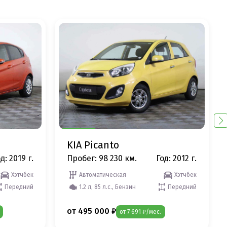
KIA Picanto
д: 2019 г.
Пробег: 98 230 км.
Год: 2012 г.
Хэтчбек
Автоматическая
Хэтчбек
Передний
1.2 л, 85 л.с., Бензин
Передний
от 495 000 ₽
от 7 691 ₽/мес.