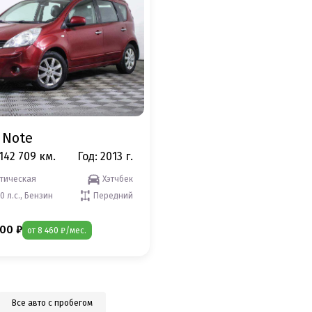
 Note
142 709 км.
Год: 2013 г.
тическая
Хэтчбек
10 л.с., Бензин
Передний
00 ₽
от 8 460 ₽/мес.
Все авто с пробегом