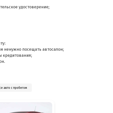
тельское удостоверение;
ту:
ам ненужно посещать автосалон;
ы кредитования;
он.
се авто с пробегом