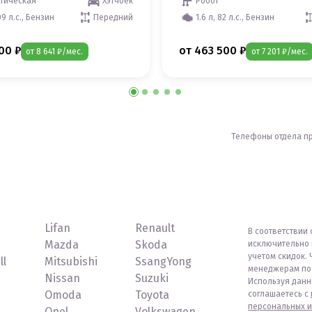
тическая
Хэтчбек
Робот
09 л.с., Бензин
Передний
1.6 л, 82 л.с., Бензин
00 ₽
от 463 500 ₽
от 8 641 ₽/мес.
от 7 201 ₽/мес.
Телефоны отдела п
Lifan
Renault
В соответствии 
Mazda
Skoda
исключительно 
учетом скидок. 
ll
Mitsubishi
SsangYong
менеджерам по 
Nissan
Suzuki
Используя данн
Omoda
Toyota
соглашаетесь с
персональных и
Opel
Volkswagen