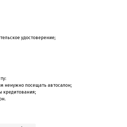
тельское удостоверение;
ту:
ам ненужно посещать автосалон;
ы кредитования;
он.