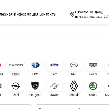
г. Ростов-на-Дону,
лезная информация
Контакты
пр-кт Шолохова, д. 247
ng
FAW
Ford
GAC
Geely
Gr
EXEED
n
Opel
Peugeot
Ravon
Renault
Skoda
Ss