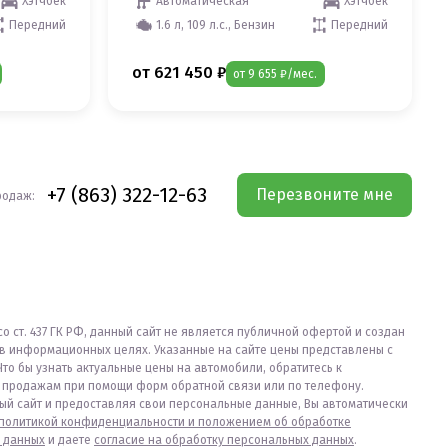
Хэтчбек
Автоматическая
Хэтчбек
Передний
1.6 л, 109 л.с., Бензин
Передний
от 621 450 ₽
от 9 655 ₽/мес.
+7 (863) 322-12-63
Перезвоните мне
родаж:
со ст. 437 ГК РФ, данный сайт не является публичной офертой и создан
в информационных целях. Указанные на сайте цены представлены с
Что бы узнать актуальные цены на автомобили, обратитесь к
продажам при помощи форм обратной связи или по телефону.
ый сайт и предоставляя свои персональные данные, Вы автоматически
политикой конфиденциальности и положением об обработке
 данных
и даете
согласие на обработку персональных данных
.