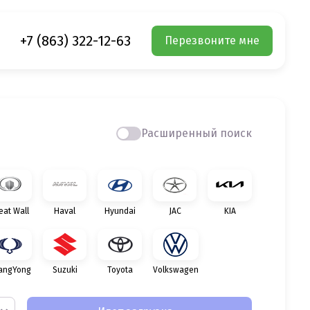
+7 (863) 322-12-63
Перезвоните мне
Расширенный поиск
eat Wall
Haval
Hyundai
JAC
KIA
angYong
Suzuki
Toyota
Volkswagen