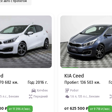
се авто с пробегом
ed
KIA Ceed
70 682 км.
Год: 2016 г.
Пробег: 136 503 км.
Го
Хэтчбек
Робот
35 л.с., Бензин
Передний
1.6 л, 135 л.с., Бензин
00 ₽
от 625 500 ₽
от 11 396 ₽/мес.
от 9 718 ₽/мес.