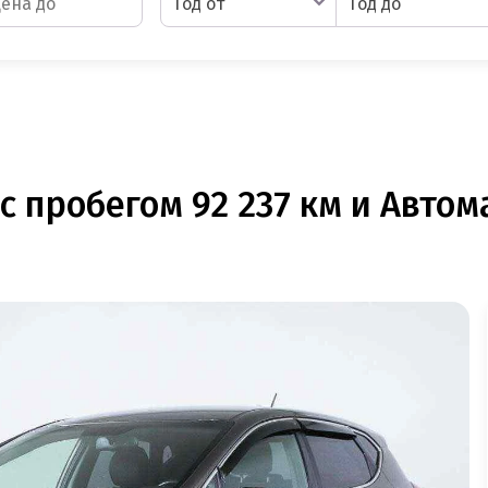
Год от
Год до
с пробегом 92 237 км и Автом