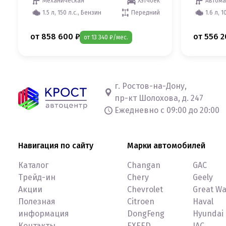
Механическая
Хэтчбек
Автома
1.5 л, 150 л.с., Бензин
Передний
1.6 л, 1
от 858 600 ₽
от 556 2
от 13 340 ₽/мес.
г. Ростов-на-Дону,
пр-кт Шолохова, д. 247
Ежедневно с 09:00 до 20:00
Навигация по сайту
Марки автомобилей
Каталог
Changan
GAC
Трейд-ин
Chery
Geely
Акции
Chevrolet
Great Wa
Полезная
Citroen
Haval
информация
DongFeng
Hyundai
Контакты
EXEED
JAC