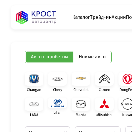
Каталог
Трейд-ин
Акции
По
Авто с пробегом
Новые авто
Changan
Chery
Chevrolet
Citroen
DongFe
Lifan
LADA
Mazda
Mitsubishi
Nissa