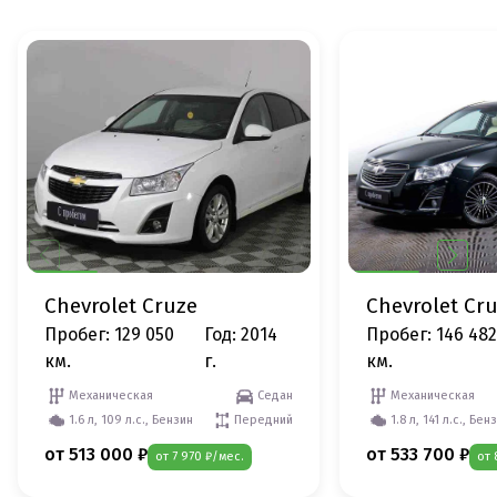
Chevrolet Cruze
Chevrolet Cr
Пробег: 129 050
Год: 2014
Пробег: 146 482
км.
г.
км.
Механическая
Седан
Механическая
1.6 л, 109 л.с., Бензин
Передний
1.8 л, 141 л.с., Бен
от 513 000 ₽
от 533 700 ₽
от 7 970 ₽/мес.
от 