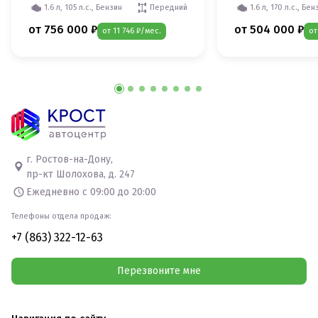
1.6 л, 105 л.с., Бензин
Передний
1.6 л, 170 л.с., Бен
от 756 000 ₽
от 504 000 ₽
от 11 746 ₽/мес.
от
г. Ростов-на-Дону,
пр-кт Шолохова, д. 247
Ежедневно с 09:00 до 20:00
Телефоны отдела продаж:
+7 (863) 322-12-63
Перезвоните мне