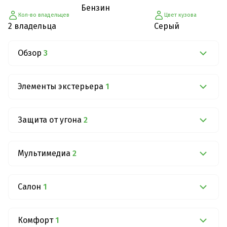
Бензин
Кол-во владельцев
Цвет кузова
2 владельца
Серый
Обзор
3
Элементы экстерьера
1
Защита от угона
2
Мультимедиа
2
Салон
1
Комфорт
1