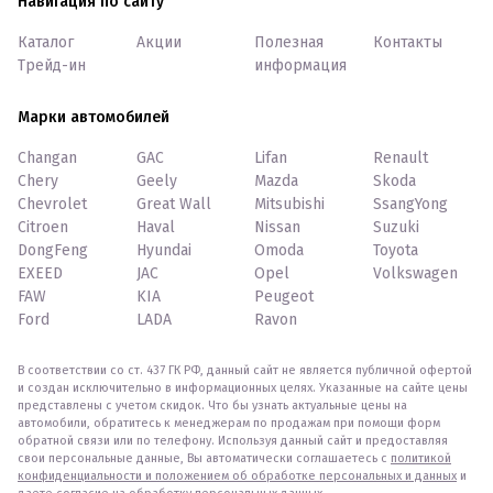
Навигация по сайту
Каталог
Акции
Полезная
Контакты
Трейд-ин
информация
Марки автомобилей
Changan
GAC
Lifan
Renault
Chery
Geely
Mazda
Skoda
Chevrolet
Great Wall
Mitsubishi
SsangYong
Citroen
Haval
Nissan
Suzuki
DongFeng
Hyundai
Omoda
Toyota
EXEED
JAC
Opel
Volkswagen
FAW
KIA
Peugeot
Ford
LADA
Ravon
В соответствии со ст. 437 ГК РФ, данный сайт не является публичной офертой
и создан исключительно в информационных целях. Указанные на сайте цены
представлены с учетом скидок. Что бы узнать актуальные цены на
автомобили, обратитесь к менеджерам по продажам при помощи форм
обратной связи или по телефону. Используя данный сайт и предоставляя
свои персональные данные, Вы автоматически соглашаетесь с
политикой
конфиденциальности и положением об обработке персональных и данных
и