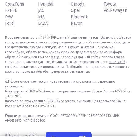
DongFeng
Hyundai
Omoda
Toyota
EXEED
JAC
Opel
Volkswagen
FAW
KIA
Peugeot
Ford
LADA
Ravon
В соответствии со ст. 437 ГК РФ, данный сайт не является публичной офертой
и создан исключительно в информационных целях. Указанные на сайте цены
представлены с учетом скидок. Что бы узнать актуальные цены на
автомобили, обратитесь к менеджерам по продажам при помощи форм
обратной связи или по телефону. Используя данный сайт и предоставляя
свои персональные данные, Вы автоматически соглашаетесь с
политикой
конфиденциальности и положением об обработке персональных и данных
и
даете
согласие на обработку персональных данных
.
АЦ Крост оказывает услуги кредитования и страхования с помощью
партнеров:
Банк-партнер: ПАО «Росбанк», генеральная лицензия Банка России №2272 от
28.01.2015.
Партнер по страхованию: СПАО Ингосстрах, лицензия Центрального Банка
России № 0928 от 23.09.2015 г.
Юридическая информация: ООО «АВТОДОМ» ОГРН 1236100016910, ИНН
6166128253, КПП 616601001
© АЦ «Крост», 2026 г.