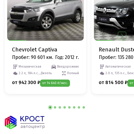
Chevrolet Captiva
Renault Dust
Пробег: 90 601 км.
Год: 2012 г.
Пробег: 135 280
Механическая
Внедорожник
Автоматическая
2.2 л, 184 л.с., Дизель
Полный
2.0 л, 135 л.с., Бе
от 942 300 ₽
от 814 500 ₽
от 14 640 ₽/мес.
от