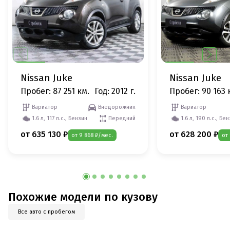
Nissan Juke
Nissan Juke
Пробег: 87 251 км.
Год: 2012 г.
Пробег: 90 163 
Вариатор
Внедорожник
Вариатор
1.6 л, 117 л.с., Бензин
Передний
1.6 л, 190 л.с., Бе
от 635 130 ₽
от 628 200 ₽
от 9 868 ₽/мес.
от
Похожие модели по кузову
Все авто с пробегом