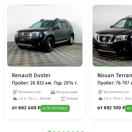
Renault Duster
Nissan Terra
Пробег: 26 833 км.
Год: 2014 г.
Пробег: 76 707 
Механическая
Внедорожник
Автоматическая
2.0 л, 135 л.с., Бензин
Полный
2.0 л, 135 л.с., Бе
от 662 400 ₽
от 692 100 ₽
от 10 291 ₽/мес.
от 