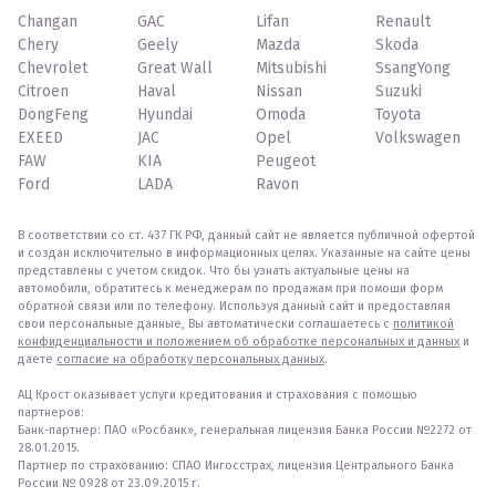
Changan
GAC
Lifan
Renault
Chery
Geely
Mazda
Skoda
Chevrolet
Great Wall
Mitsubishi
SsangYong
Citroen
Haval
Nissan
Suzuki
DongFeng
Hyundai
Omoda
Toyota
EXEED
JAC
Opel
Volkswagen
FAW
KIA
Peugeot
Ford
LADA
Ravon
В соответствии со ст. 437 ГК РФ, данный сайт не является публичной офертой
и создан исключительно в информационных целях. Указанные на сайте цены
представлены с учетом скидок. Что бы узнать актуальные цены на
автомобили, обратитесь к менеджерам по продажам при помощи форм
обратной связи или по телефону. Используя данный сайт и предоставляя
свои персональные данные, Вы автоматически соглашаетесь с
политикой
конфиденциальности и положением об обработке персональных и данных
и
даете
согласие на обработку персональных данных
.
АЦ Крост оказывает услуги кредитования и страхования с помощью
партнеров:
Банк-партнер: ПАО «Росбанк», генеральная лицензия Банка России №2272 от
28.01.2015.
Партнер по страхованию: СПАО Ингосстрах, лицензия Центрального Банка
России № 0928 от 23.09.2015 г.