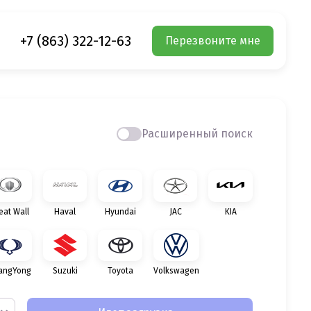
+7 (863) 322-12-63
Перезвоните мне
Расширенный поиск
eat Wall
Haval
Hyundai
JAC
KIA
angYong
Suzuki
Toyota
Volkswagen