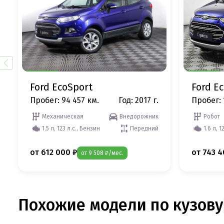
Ford EcoSport
Ford E
Пробег: 94 457 км.
Год: 2017 г.
Пробег: 
Механическая
Внедорожник
Робот
1.5 л, 123 л.с., Бензин
Передний
1.6 л, 1
от 612 000 ₽
от 743 4
от 9 508 ₽/мес.
Похожие модели по кузову