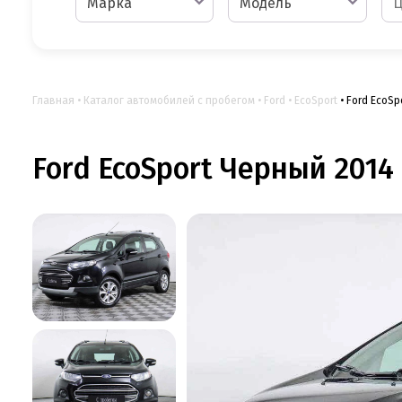
Марка
Модель
Главная
Каталог автомобилей с пробегом
Ford
EcoSport
Ford EcoSp
Ford EcoSport Черный 2014 