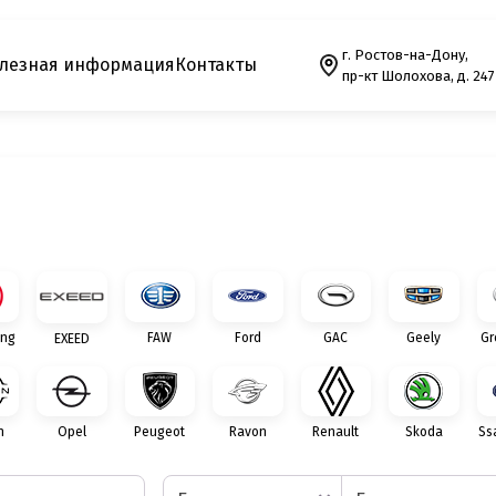
г. Ростов-на-Дону,
лезная информация
Контакты
пр-кт Шолохова, д. 247
ng
FAW
Ford
GAC
Geely
Gr
EXEED
n
Opel
Peugeot
Ravon
Renault
Skoda
Ss