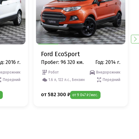
Ford EcoSport
д: 2016 г.
Пробег: 96 320 км.
Год: 2014 г.
недорожник
Робот
Внедорожник
Передний
1.6 л, 122 л.с., Бензин
Передний
от 582 300 ₽
.
от 9 047 ₽/мес.