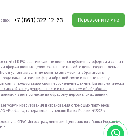
+7 (863) 322-12-63
Перезвоните мне
родаж:
со ст. 437 ГК РФ, данный сайт не является публичной офертой и создан
в информационных целях. Указанные на сайте цены представлены с
Что бы узнать актуальные цены на автомобили, обратитесь к
продажам при помощи форм обратной связи или по телефону.
ый сайт и предоставляя свои персональные данные, Вы автоматически
политикой конфиденциальности и положением об обработке
 данных
и даете
согласие на обработку персональных данных
.
вает услуги кредитования и страхования с помощью партнеров:
ПАО «Росбанк», генеральная лицензия Банка России №2272 от
ахованию: СПАО Ингосстрах, лицензия Центрального Банка России №
5 г.