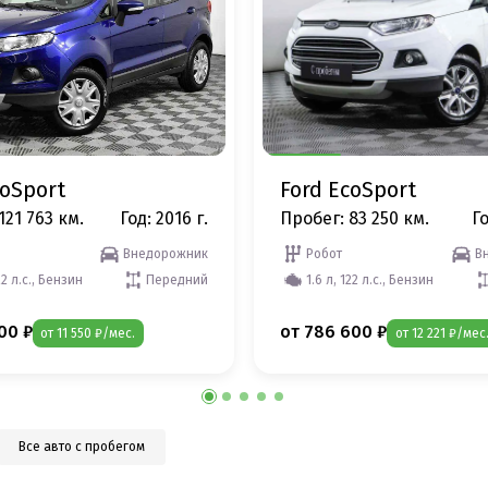
coSport
Ford EcoSport
121 763 км.
Год: 2016 г.
Пробег: 83 250 км.
Го
Внедорожник
Робот
В
22 л.с., Бензин
Передний
1.6 л, 122 л.с., Бензин
00 ₽
от 786 600 ₽
от 11 550 ₽/мес.
от 12 221 ₽/мес
Все авто с пробегом