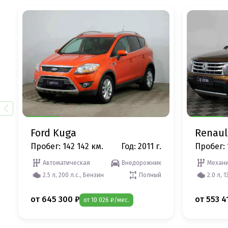
Ford Kuga
Renaul
Пробег: 142 142 км.
Год: 2011 г.
Пробег: 
Автоматическая
Внедорожник
Механи
2.5 л, 200 л.с., Бензин
Полный
2.0 л, 1
от 645 300 ₽
от 553 4
от 10 026 ₽/мес.