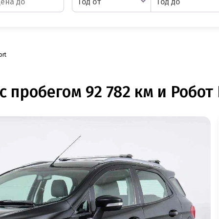
Год от
Год до
ort
с пробегом 92 782 км и Робот 