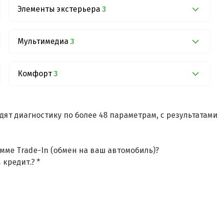
Элементы экстерьера
3
Мультимедиа
3
Комфорт
3
дят диагностику по более 48 параметрам, с результатам
мме Trade-In (обмен на ваш автомобиль)?
 кредит.? *