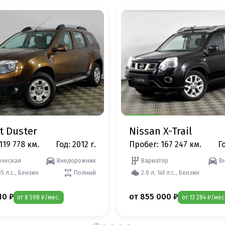
t Duster
Nissan X-Trail
119 778 км.
Год: 2012 г.
Пробег: 167 247 км.
Го
ческая
Внедорожник
Вариатор
В
35 л.с., Бензин
Полный
2.0 л, 141 л.с., Бензин
10 ₽
от 855 000 ₽
от 8 598 ₽/мес.
от 13 284 ₽/мес