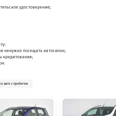
тельское удостоверение;
ту:
ам ненужно посещать автосалон;
ы кредитования;
он.
се авто с пробегом