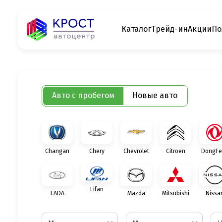
Каталог
Трейд-ин
Акции
По
Авто с пробегом
Новые авто
Changan
Chery
Chevrolet
Citroen
DongFe
Lifan
LADA
Mazda
Mitsubishi
Nissa