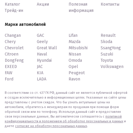
Каталог
Акции
Полезная
Контакты
Трейд-ин
информация
Марки автомобилей
Changan
GAC
Lifan
Renault
Chery
Geely
Mazda
Skoda
Chevrolet
Great Wall
Mitsubishi
SsangYong
Citroen
Haval
Nissan
Suzuki
DongFeng
Hyundai
Omoda
Toyota
EXEED
JAC
Opel
Volkswagen
FAW
KIA
Peugeot
Ford
LADA
Ravon
В соответствии со ст. 437 ГК РФ, данный сайт не является публичной офертой
и создан исключительно в информационных целях. Указанные на сайте цены
представлены с учетом скидок. Что бы узнать актуальные цены на
автомобили, обратитесь к менеджерам по продажам при помощи форм
обратной связи или по телефону. Используя данный сайт и предоставляя
свои персональные данные, Вы автоматически соглашаетесь с
политикой
конфиденциальности и положением об обработке персональных и данных
и
даете
согласие на обработку персональных данных
.