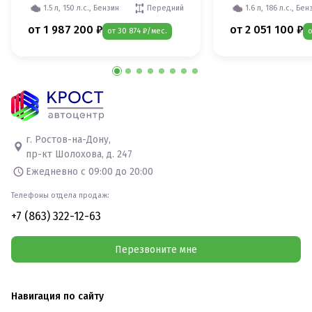
1.5 л, 150 л.с., Бензин
Передний
1.6 л, 186 л.с., Бен
от 1 987 200 ₽
от 2 051 100 ₽
от 30 874 ₽/мес.
о
г. Ростов-на-Дону,
пр-кт Шолохова, д. 247
Ежедневно с 09:00 до 20:00
Телефоны отдела продаж:
+7 (863) 322-12-63
Перезвоните мне
Навигация по сайту