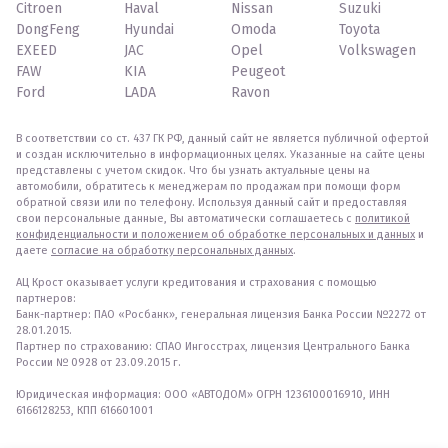
Citroen
Haval
Nissan
Suzuki
DongFeng
Hyundai
Omoda
Toyota
EXEED
JAC
Opel
Volkswagen
FAW
KIA
Peugeot
Ford
LADA
Ravon
В соответствии со ст. 437 ГК РФ, данный сайт не является публичной офертой
и создан исключительно в информационных целях. Указанные на сайте цены
представлены с учетом скидок. Что бы узнать актуальные цены на
автомобили, обратитесь к менеджерам по продажам при помощи форм
обратной связи или по телефону. Используя данный сайт и предоставляя
свои персональные данные, Вы автоматически соглашаетесь с
политикой
конфиденциальности и положением об обработке персональных и данных
и
даете
согласие на обработку персональных данных
.
АЦ Крост оказывает услуги кредитования и страхования с помощью
партнеров:
Банк-партнер: ПАО «Росбанк», генеральная лицензия Банка России №2272 от
28.01.2015.
Партнер по страхованию: СПАО Ингосстрах, лицензия Центрального Банка
России № 0928 от 23.09.2015 г.
Юридическая информация: ООО «АВТОДОМ» ОГРН 1236100016910, ИНН
6166128253, КПП 616601001