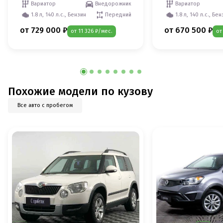
Вариатор
Внедорожник
Вариатор
1.8 л, 140 л.с., Бензин
Передний
1.8 л, 140 л.с., Бе
от 729 000 ₽
от 670 500 ₽
от 11 326 ₽/мес.
от
Похожие модели по кузову
Все авто с пробегом