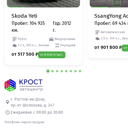
Skoda Yeti
SsangYong A
Пробег: 104 925
Год: 2012
Пробег: 69 434 
км.
г.
Автоматическая
2.0 л, 149 л.с., Бе
Робот
Внедорожник
1.2 л, 105 л.с., Бензин
Передний
от 901 800 ₽
от
от 517 500 ₽
от 8 040 ₽/мес.
г. Ростов-на-Дону,
пр-кт Шолохова, д. 247
Ежедневно с 09:00 до 20:00
Телефоны отдела продаж: