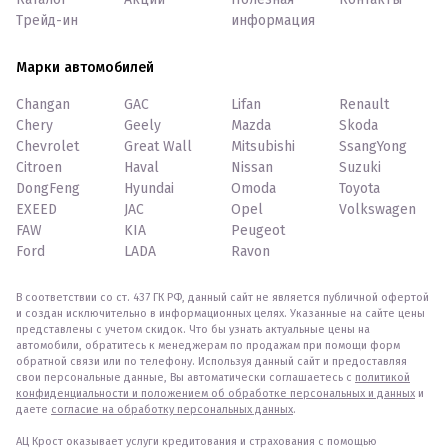
Трейд-ин
информация
Марки автомобилей
Changan
GAC
Lifan
Renault
Chery
Geely
Mazda
Skoda
Chevrolet
Great Wall
Mitsubishi
SsangYong
Citroen
Haval
Nissan
Suzuki
DongFeng
Hyundai
Omoda
Toyota
EXEED
JAC
Opel
Volkswagen
FAW
KIA
Peugeot
Ford
LADA
Ravon
В соответствии со ст. 437 ГК РФ, данный сайт не является публичной офертой
и создан исключительно в информационных целях. Указанные на сайте цены
представлены с учетом скидок. Что бы узнать актуальные цены на
автомобили, обратитесь к менеджерам по продажам при помощи форм
обратной связи или по телефону. Используя данный сайт и предоставляя
свои персональные данные, Вы автоматически соглашаетесь с
политикой
конфиденциальности и положением об обработке персональных и данных
и
даете
согласие на обработку персональных данных
.
АЦ Крост оказывает услуги кредитования и страхования с помощью