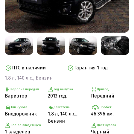
ПТС в наличии
Гарантия 1 год
1.8 л, 140 л.с., Бензин
Коробка передач
Год выпуска
Привод
Вариатор
2013 год.
Передний
Тип кузова
Двигатель
Пробег
Внедорожник
1.8 л, 140 л.с.,
46 396 км.
Бензин
Кол-во владельцев
Цвет кузова
1 владелец
Черный