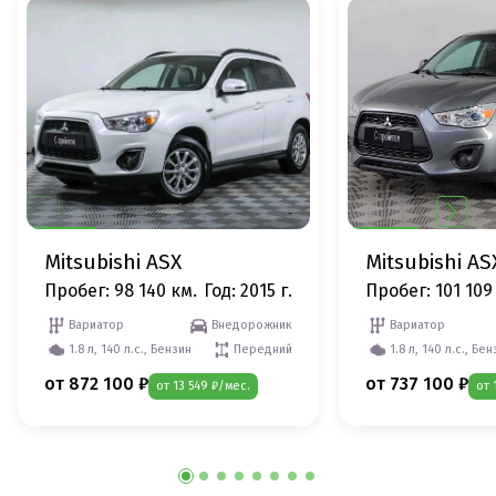
Mitsubishi ASX
Mitsubishi AS
Пробег: 98 140 км.
Год: 2015 г.
Пробег: 101 109
Вариатор
Внедорожник
Вариатор
1.8 л, 140 л.с., Бензин
Передний
1.8 л, 140 л.с., Бе
от 872 100 ₽
от 737 100 ₽
от 13 549 ₽/мес.
от 