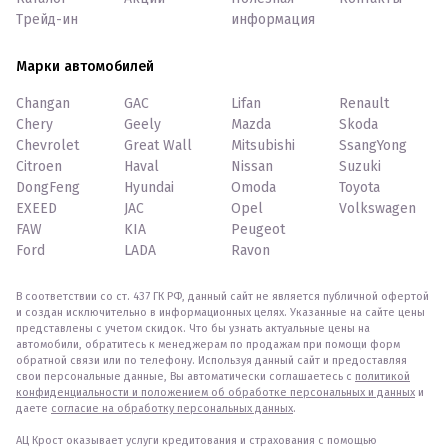
Трейд-ин
информация
Марки автомобилей
Changan
GAC
Lifan
Renault
Chery
Geely
Mazda
Skoda
Chevrolet
Great Wall
Mitsubishi
SsangYong
Citroen
Haval
Nissan
Suzuki
DongFeng
Hyundai
Omoda
Toyota
EXEED
JAC
Opel
Volkswagen
FAW
KIA
Peugeot
Ford
LADA
Ravon
В соответствии со ст. 437 ГК РФ, данный сайт не является публичной офертой
и создан исключительно в информационных целях. Указанные на сайте цены
представлены с учетом скидок. Что бы узнать актуальные цены на
автомобили, обратитесь к менеджерам по продажам при помощи форм
обратной связи или по телефону. Используя данный сайт и предоставляя
свои персональные данные, Вы автоматически соглашаетесь с
политикой
конфиденциальности и положением об обработке персональных и данных
и
даете
согласие на обработку персональных данных
.
АЦ Крост оказывает услуги кредитования и страхования с помощью