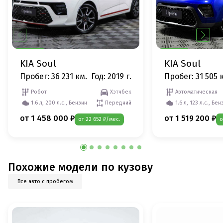
KIA Soul
KIA Soul
Пробег: 36 231 км.
Год: 2019 г.
Пробег: 31 505 
Робот
Хэтчбек
Автоматическая
1.6 л, 200 л.с., Бензин
Передний
1.6 л, 123 л.с., Бен
от 1 458 000 ₽
от 1 519 200 ₽
от 22 652 ₽/мес.
о
Похожие модели по кузову
Все авто с пробегом