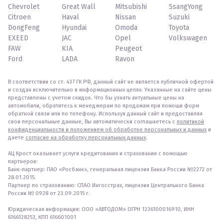
Chevrolet
Great Wall
Mitsubishi
SsangYong
Citroen
Haval
Nissan
Suzuki
DongFeng
Hyundai
Omoda
Toyota
EXEED
JAC
Opel
Volkswagen
FAW
KIA
Peugeot
Ford
LADA
Ravon
В соответствии со ст. 437 ГК РФ, данный сайт не является публичной офертой
и создан исключительно в информационных целях. Указанные на сайте цены
представлены с учетом скидок. Что бы узнать актуальные цены на
автомобили, обратитесь к менеджерам по продажам при помощи форм
обратной связи или по телефону. Используя данный сайт и предоставляя
свои персональные данные, Вы автоматически соглашаетесь с
политикой
конфиденциальности и положением об обработке персональных и данных
и
даете
согласие на обработку персональных данных
.
АЦ Крост оказывает услуги кредитования и страхования с помощью
партнеров:
Банк-партнер: ПАО «Росбанк», генеральная лицензия Банка России №2272 от
28.01.2015.
Партнер по страхованию: СПАО Ингосстрах, лицензия Центрального Банка
России № 0928 от 23.09.2015 г.
Юридическая информация: ООО «АВТОДОМ» ОГРН 1236100016910, ИНН
6166128253, КПП 616601001