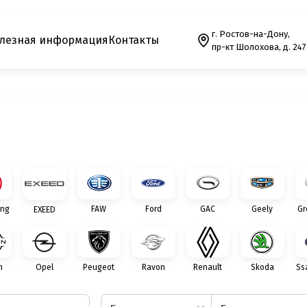
г. Ростов-на-Дону,
лезная информация
Контакты
пр-кт Шолохова, д. 247
ng
FAW
Ford
GAC
Geely
Gr
EXEED
n
Opel
Peugeot
Ravon
Renault
Skoda
Ss