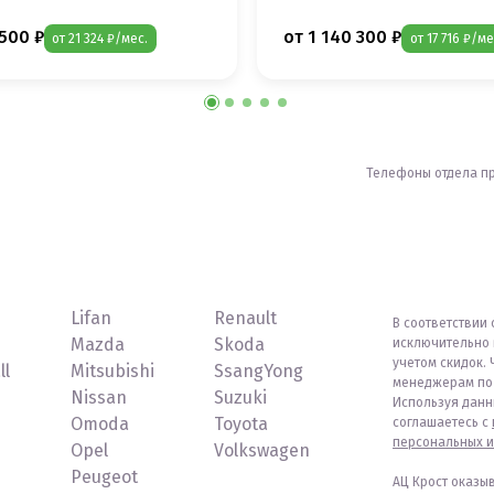
 500 ₽
от 1 140 300 ₽
от 21 324 ₽/мес.
от 17 716 ₽/ме
Телефоны отдела п
Lifan
Renault
В соответствии 
Mazda
Skoda
исключительно 
учетом скидок. 
ll
Mitsubishi
SsangYong
менеджерам по 
Nissan
Suzuki
Используя данн
Omoda
Toyota
соглашаетесь с
персональных и
Opel
Volkswagen
Peugeot
АЦ Крост оказы