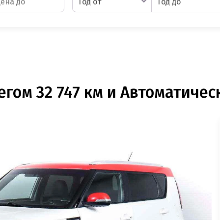
Год от
Год до
егом 32 747 км и Автоматическ