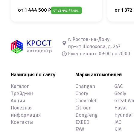
от 1 444 500 ₽
от 1 372
от 22 442 ₽/мес.
г. Ростов-на-Дону,
пр-кт Шолохова, д. 247
Ежедневно с 09:00 до 20:00
Навигация по сайту
Марки автомобилей
Каталог
Changan
GAC
Трейд-ин
Chery
Geely
Акции
Chevrolet
Great Wa
Полезная
Citroen
Haval
информация
DongFeng
Hyundai
Контакты
EXEED
JAC
FAW
KIA