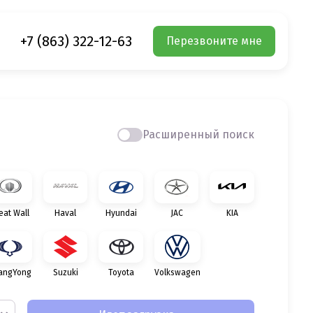
+7 (863) 322-12-63
Перезвоните мне
Расширенный поиск
eat Wall
Haval
Hyundai
JAC
KIA
angYong
Suzuki
Toyota
Volkswagen