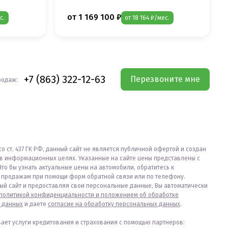
от 1 169 100 ₽
с.
от 18 164 ₽/мес.
+7 (863) 322-12-63
Перезвоните мне
родаж:
со ст. 437 ГК РФ, данный сайт не является публичной офертой и создан
в информационных целях. Указанные на сайте цены представлены с
Что бы узнать актуальные цены на автомобили, обратитесь к
продажам при помощи форм обратной связи или по телефону.
ый сайт и предоставляя свои персональные данные, Вы автоматически
политикой конфиденциальности и положением об обработке
 данных
и даете
согласие на обработку персональных данных
.
вает услуги кредитования и страхования с помощью партнеров: