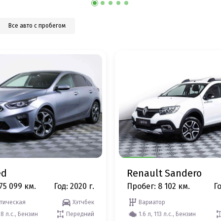
Все авто с пробегом
ed
Renault Sandero
75 099 км.
Год: 2020 г.
Пробег: 8 102 км.
Го
тическая
Хэтчбек
Вариатор
28 л.с., Бензин
Передний
1.6 л, 113 л.с., Бензин