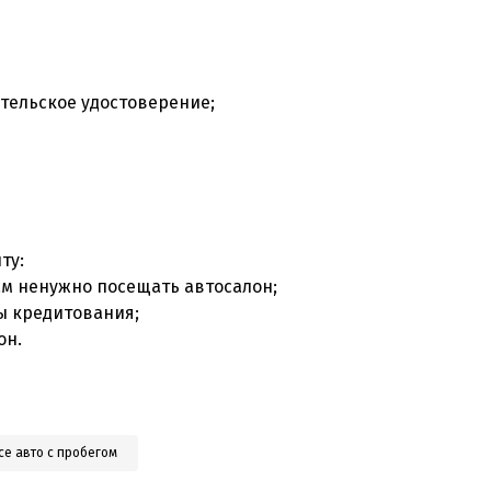
ительское удостоверение;
;
иту:
Вам ненужно посещать автосалон;
мы кредитования;
он.
се авто с пробегом