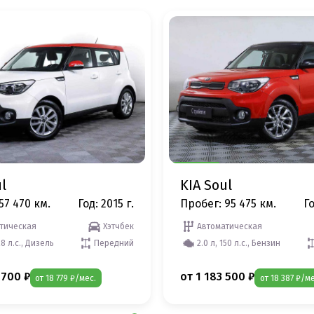
l
KIA Soul
57 470 км.
Год: 2015 г.
Пробег: 95 475 км.
Го
тическая
Хэтчбек
Автоматическая
28 л.с., Дизель
Передний
2.0 л, 150 л.с., Бензин
 700 ₽
от 1 183 500 ₽
от 18 779 ₽/мес.
от 18 387 ₽/ме