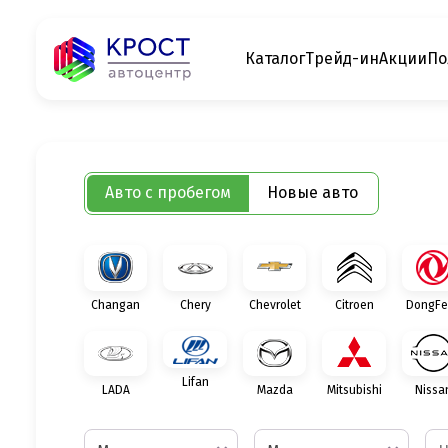
Каталог
Трейд-ин
Акции
По
Авто с пробегом
Новые авто
Changan
Chery
Chevrolet
Citroen
DongFe
Lifan
LADA
Mazda
Mitsubishi
Nissa