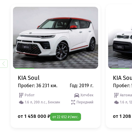
KIA Soul
KIA Sou
Пробег: 36 231 км.
Год: 2019 г.
Пробег: 
Робот
Хэтчбек
Автома
1.6 л, 200 л.с., Бензин
Передний
1.6 л, 1
от 1 458 000 ₽
от 1 208
от 22 652 ₽/мес.