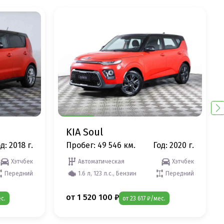
KIA Soul
д: 2018 г.
Пробег: 49 546 км.
Год: 2020 г.
Хэтчбек
Автоматическая
Хэтчбек
Передний
1.6 л, 123 л.с., Бензин
Передний
от 1 520 100 ₽
с.
от 23 617 ₽/мес.