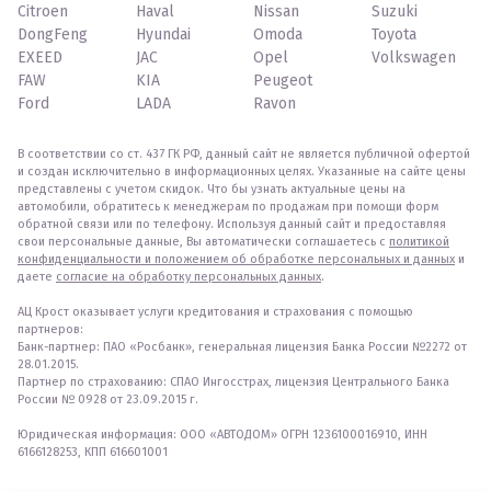
Citroen
Haval
Nissan
Suzuki
DongFeng
Hyundai
Omoda
Toyota
EXEED
JAC
Opel
Volkswagen
FAW
KIA
Peugeot
Ford
LADA
Ravon
В соответствии со ст. 437 ГК РФ, данный сайт не является публичной офертой
и создан исключительно в информационных целях. Указанные на сайте цены
представлены с учетом скидок. Что бы узнать актуальные цены на
автомобили, обратитесь к менеджерам по продажам при помощи форм
обратной связи или по телефону. Используя данный сайт и предоставляя
свои персональные данные, Вы автоматически соглашаетесь с
политикой
конфиденциальности и положением об обработке персональных и данных
и
даете
согласие на обработку персональных данных
.
АЦ Крост оказывает услуги кредитования и страхования с помощью
партнеров:
Банк-партнер: ПАО «Росбанк», генеральная лицензия Банка России №2272 от
28.01.2015.
Партнер по страхованию: СПАО Ингосстрах, лицензия Центрального Банка
России № 0928 от 23.09.2015 г.
Юридическая информация: ООО «АВТОДОМ» ОГРН 1236100016910, ИНН
6166128253, КПП 616601001