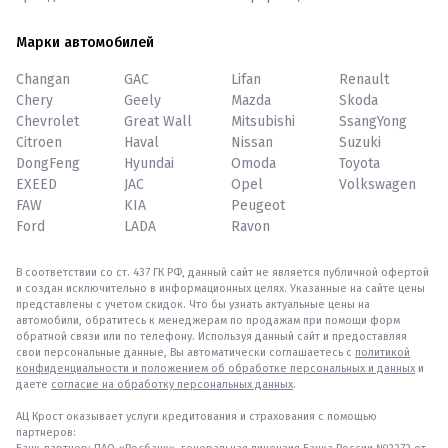
Марки автомобилей
Changan
GAC
Lifan
Renault
Chery
Geely
Mazda
Skoda
Chevrolet
Great Wall
Mitsubishi
SsangYong
Citroen
Haval
Nissan
Suzuki
DongFeng
Hyundai
Omoda
Toyota
EXEED
JAC
Opel
Volkswagen
FAW
KIA
Peugeot
Ford
LADA
Ravon
В соответствии со ст. 437 ГК РФ, данный сайт не является публичной офертой
и создан исключительно в информационных целях. Указанные на сайте цены
представлены с учетом скидок. Что бы узнать актуальные цены на
автомобили, обратитесь к менеджерам по продажам при помощи форм
обратной связи или по телефону. Используя данный сайт и предоставляя
свои персональные данные, Вы автоматически соглашаетесь с
политикой
конфиденциальности и положением об обработке персональных и данных
и
даете
согласие на обработку персональных данных
.
АЦ Крост оказывает услуги кредитования и страхования с помощью
партнеров: