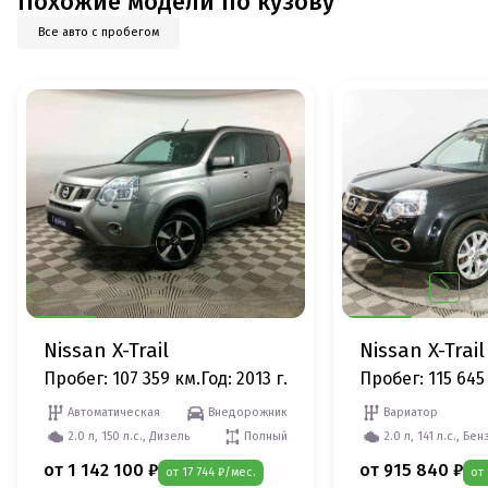
Похожие модели по кузову
Все авто с пробегом
Nissan X-Trail
Nissan X-Trail
Пробег: 107 359 км.
Год: 2013 г.
Пробег: 115 645
Автоматическая
Внедорожник
Вариатор
2.0 л, 150 л.с., Дизель
Полный
2.0 л, 141 л.с., Бен
от 1 142 100 ₽
от 915 840 ₽
от 17 744 ₽/мес.
от