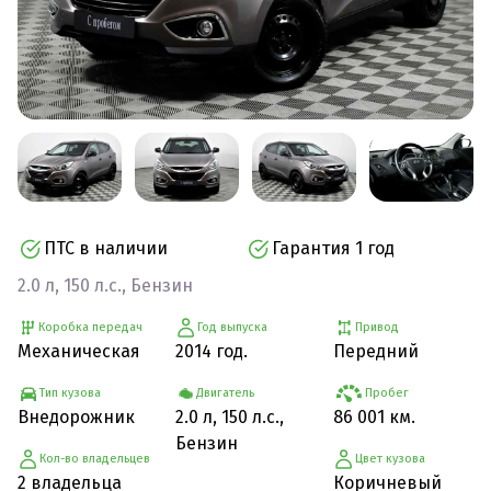
ПТС в наличии
Гарантия 1 год
2.0 л, 150 л.с., Бензин
Коробка передач
Год выпуска
Привод
Механическая
2014 год.
Передний
Тип кузова
Двигатель
Пробег
Внедорожник
2.0 л, 150 л.с.,
86 001 км.
Бензин
Кол-во владельцев
Цвет кузова
2 владельца
Коричневый