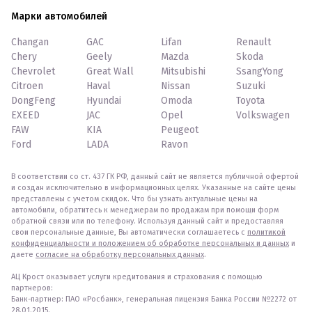
Марки автомобилей
Changan
GAC
Lifan
Renault
Chery
Geely
Mazda
Skoda
Chevrolet
Great Wall
Mitsubishi
SsangYong
Citroen
Haval
Nissan
Suzuki
DongFeng
Hyundai
Omoda
Toyota
EXEED
JAC
Opel
Volkswagen
FAW
KIA
Peugeot
Ford
LADA
Ravon
В соответствии со ст. 437 ГК РФ, данный сайт не является публичной офертой
и создан исключительно в информационных целях. Указанные на сайте цены
представлены с учетом скидок. Что бы узнать актуальные цены на
автомобили, обратитесь к менеджерам по продажам при помощи форм
обратной связи или по телефону. Используя данный сайт и предоставляя
свои персональные данные, Вы автоматически соглашаетесь с
политикой
конфиденциальности и положением об обработке персональных и данных
и
даете
согласие на обработку персональных данных
.
АЦ Крост оказывает услуги кредитования и страхования с помощью
партнеров:
Банк-партнер: ПАО «Росбанк», генеральная лицензия Банка России №2272 от
28.01.2015.