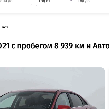
Год от
Год до
Elantra
21 с пробегом 8 939 км и Авт