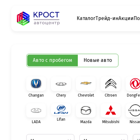
Каталог
Трейд-ин
Акции
По
Авто с пробегом
Новые авто
Changan
Chery
Chevrolet
Citroen
DongFe
Lifan
LADA
Mazda
Mitsubishi
Nissa