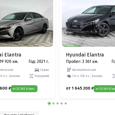
i Elantra
Hyundai Elantra
19 920 км.
Год: 2021 г.
Пробег: 3 361 км.
Го
тическая
Седан
Автоматическая
50 л.с., Бензин
Передний
1.6 л, 128 л.с., Бензин
 600 ₽
от 1 645 200 ₽
от 25 365 ₽/мес.
от 25 561 ₽/м