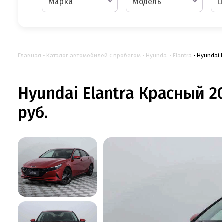
Марка
Модель
Главная
Каталог автомобилей с пробегом
Hyundai
Elantra
Hyundai 
Hyundai Elantra Красный 20
руб.