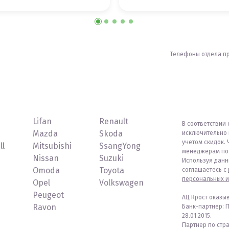
Телефоны отдела п
Lifan
Renault
В соответствии 
Mazda
Skoda
исключительно 
учетом скидок. 
ll
Mitsubishi
SsangYong
менеджерам по 
Nissan
Suzuki
Используя данн
Omoda
Toyota
соглашаетесь с
персональных и
Opel
Volkswagen
Peugeot
АЦ Крост оказы
Ravon
Банк-партнер: 
28.01.2015.
Партнер по стр