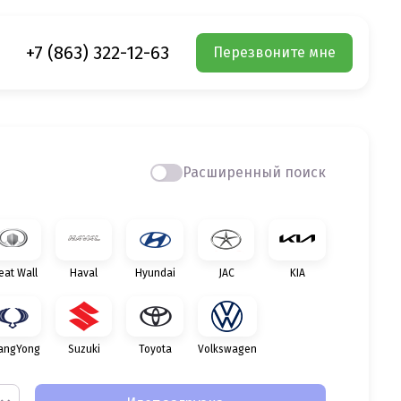
+7 (863) 322-12-63
Перезвоните мне
Расширенный поиск
eat Wall
Haval
Hyundai
JAC
KIA
angYong
Suzuki
Toyota
Volkswagen