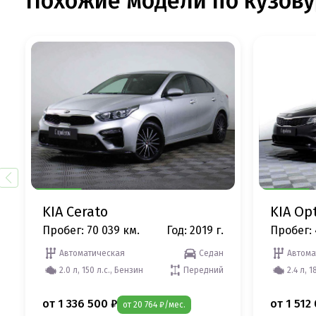
Похожие модели по кузову
KIA Cerato
KIA Op
Пробег: 70 039 км.
Год: 2019 г.
Пробег: 
Автоматическая
Седан
Автома
2.0 л, 150 л.с., Бензин
Передний
2.4 л, 1
от 1 336 500 ₽
от 1 512
от 20 764 ₽/мес.