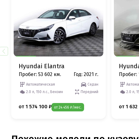
Hyundai Elantra
Hyunda
Пробег: 53 602 км.
Год: 2021 г.
Пробег: 
Автоматическая
Седан
Автома
2.0 л, 150 л.с., Бензин
Передний
2.0 л, 1
от 1 574 100 ₽
от 1 632
от 24 456 ₽/мес.