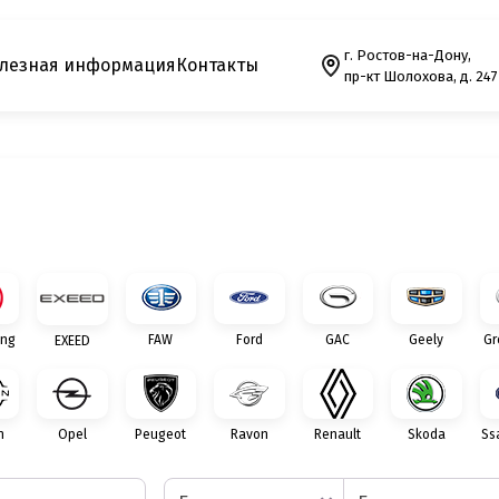
г. Ростов-на-Дону,
лезная информация
Контакты
пр-кт Шолохова, д. 247
ng
FAW
Ford
GAC
Geely
Gr
EXEED
n
Opel
Peugeot
Ravon
Renault
Skoda
Ss