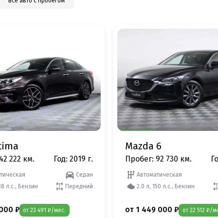
Все авто с пробегом
tima
Mazda 6
42 222 км.
Год: 2019 г.
Пробег: 92 730 км.
Го
тическая
Седан
Автоматическая
88 л.с., Бензин
Передний
2.0 л, 150 л.с., Бензин
 000 ₽
от 1 449 000 ₽
от 23 491 ₽/мес.
от 22 512 ₽/м