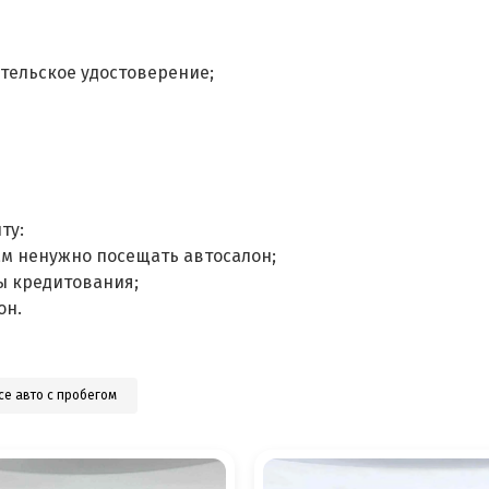
тельское удостоверение;
ту:
ам ненужно посещать автосалон;
ы кредитования;
он.
се авто с пробегом