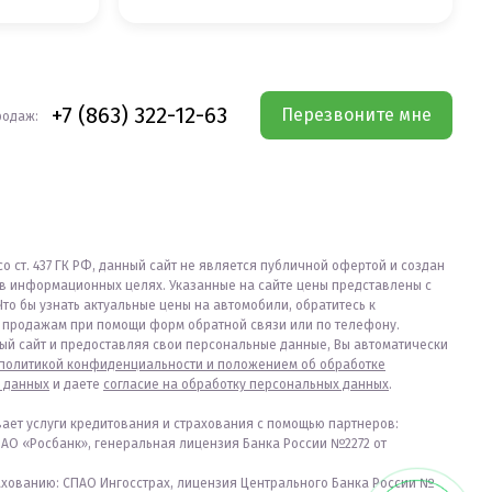
+7 (863) 322-12-63
Перезвоните мне
родаж:
со ст. 437 ГК РФ, данный сайт не является публичной офертой и создан
в информационных целях. Указанные на сайте цены представлены с
Что бы узнать актуальные цены на автомобили, обратитесь к
продажам при помощи форм обратной связи или по телефону.
ый сайт и предоставляя свои персональные данные, Вы автоматически
политикой конфиденциальности и положением об обработке
 данных
и даете
согласие на обработку персональных данных
.
вает услуги кредитования и страхования с помощью партнеров:
ПАО «Росбанк», генеральная лицензия Банка России №2272 от
ахованию: СПАО Ингосстрах, лицензия Центрального Банка России №