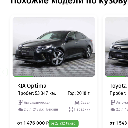
Похожие модели по кузову
KIA Optima
Toyota
Пробег: 53 347 км.
Год: 2018 г.
Пробег: 
Автоматическая
Седан
Автома
2.0 л, 245 л.с., Бензин
Передний
2.5 л, 1
от 1 476 000 ₽
от 1 543
от 22 932 ₽/мес.