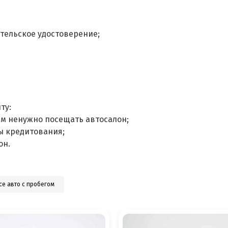
тельское удостоверение;
ту:
ам ненужно посещать автосалон;
ы кредитования;
он.
се авто с пробегом