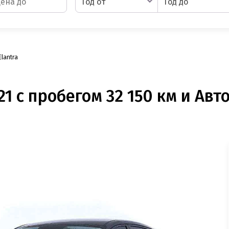
Год от
Год до
Elantra
1 с пробегом 32 150 км и Авт