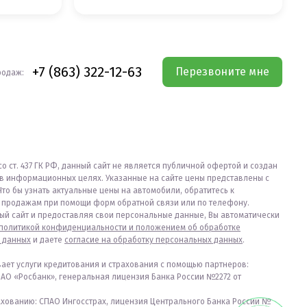
+7 (863) 322-12-63
Перезвоните мне
родаж:
со ст. 437 ГК РФ, данный сайт не является публичной офертой и создан
в информационных целях. Указанные на сайте цены представлены с
Что бы узнать актуальные цены на автомобили, обратитесь к
продажам при помощи форм обратной связи или по телефону.
ый сайт и предоставляя свои персональные данные, Вы автоматически
политикой конфиденциальности и положением об обработке
 данных
и даете
согласие на обработку персональных данных
.
вает услуги кредитования и страхования с помощью партнеров:
ПАО «Росбанк», генеральная лицензия Банка России №2272 от
ахованию: СПАО Ингосстрах, лицензия Центрального Банка России №