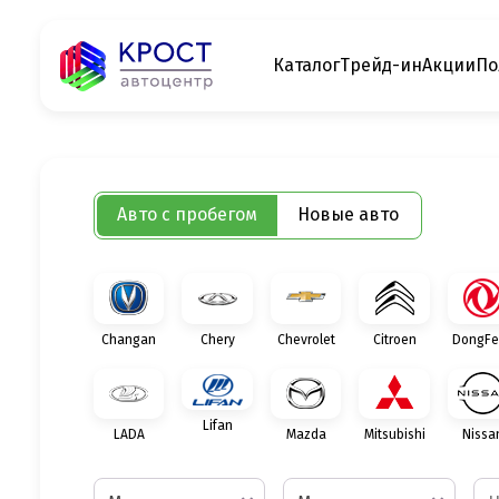
Каталог
Трейд-ин
Акции
По
Авто с пробегом
Новые авто
Changan
Chery
Chevrolet
Citroen
DongFe
Lifan
LADA
Mazda
Mitsubishi
Nissa