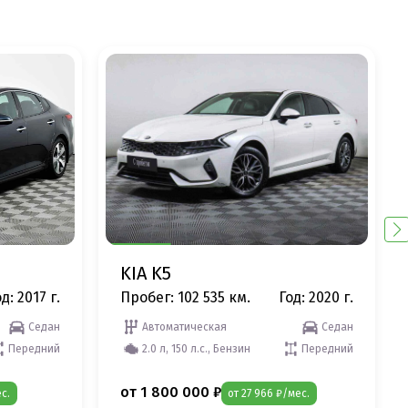
KIA K5
д: 2017 г.
Пробег: 102 535 км.
Год: 2020 г.
Седан
Автоматическая
Седан
Передний
2.0 л, 150 л.с., Бензин
Передний
от 1 800 000 ₽
с.
от 27 966 ₽/мес.