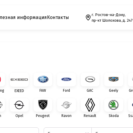
г. Ростов-на-Дону,
лезная информация
Контакты
пр-кт Шолохова, д. 247
ng
FAW
Ford
GAC
Geely
Gr
EXEED
n
Opel
Peugeot
Ravon
Renault
Skoda
Ss