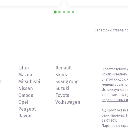
Телефоны отдела п
Lifan
Renault
В соответствии 
Mazda
Skoda
исключительно 
учетом скидок. 
ll
Mitsubishi
SsangYong
менеджерам по 
Nissan
Suzuki
Используя данн
Omoda
Toyota
соглашаетесь с
персональных и
Opel
Volkswagen
Peugeot
АЦ Крост оказы
Ravon
Банк-партнер: 
28.01.2015.
Партнер по стр