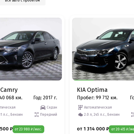
Все авто с пробегом
 Camry
KIA Optima
40 068 км.
Год: 2017 г.
Пробег: 99 712 км.
Го
тическая
Седан
Автоматическая
81 л.с., Бензин
Передний
2.0 л, 245 л.с., Бензин
 500 ₽
от 1 314 000 ₽
от 23 980 ₽/мес.
от 20 415 ₽/ме