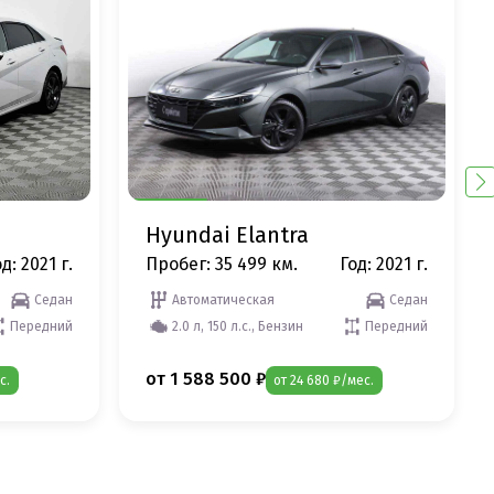
Hyundai Elantra
д: 2021 г.
Пробег: 35 499 км.
Год: 2021 г.
Седан
Автоматическая
Седан
Передний
2.0 л, 150 л.с., Бензин
Передний
от 1 588 500 ₽
с.
от 24 680 ₽/мес.