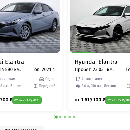
i Elantra
Hyundai Elantra
14 580 км.
Год: 2021 г.
Пробег: 23 031 км.
Го
тическая
Седан
Автоматическая
28 л.с., Бензин
Передний
2.0 л, 150 л.с., Бензин
 700 ₽
от 1 619 100 ₽
от 24 791 ₽/мес.
от 25 155 ₽/ме