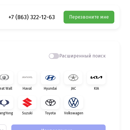
+7 (863) 322-12-63
Перезвоните мне
Расширенный поиск
eat Wall
Haval
Hyundai
JAC
KIA
angYong
Suzuki
Toyota
Volkswagen