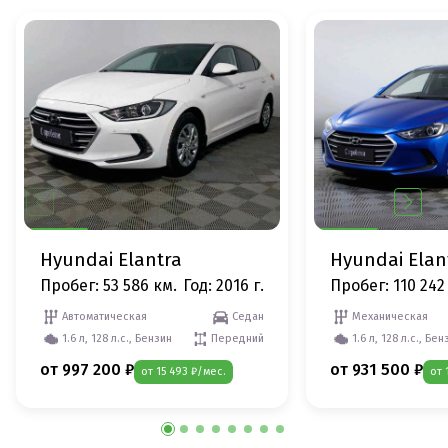
Hyundai Elantra
Hyundai Elan
Пробег: 53 586 км.
Год: 2016 г.
Пробег: 110 242
Автоматическая
Седан
Механическая
1.6 л, 128 л.с., Бензин
Передний
1.6 л, 128 л.с., Бен
от 997 200 ₽
от 931 500 ₽
от 15 493 ₽/мес.
от 