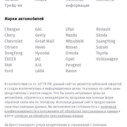
Трейд-ин
информация
Марки автомобилей
Changan
GAC
Lifan
Renault
Chery
Geely
Mazda
Skoda
Chevrolet
Great Wall
Mitsubishi
SsangYong
Citroen
Haval
Nissan
Suzuki
DongFeng
Hyundai
Omoda
Toyota
EXEED
JAC
Opel
Volkswagen
FAW
KIA
Peugeot
Ford
LADA
Ravon
В соответствии со ст. 437 ГК РФ, данный сайт не является публичной офертой
и создан исключительно в информационных целях. Указанные на сайте цены
представлены с учетом скидок. Что бы узнать актуальные цены на
автомобили, обратитесь к менеджерам по продажам при помощи форм
обратной связи или по телефону. Используя данный сайт и предоставляя
свои персональные данные, Вы автоматически соглашаетесь с
политикой
конфиденциальности и положением об обработке персональных и данных
и
даете
согласие на обработку персональных данных
.
АЦ Крост оказывает услуги кредитования и страхования с помощью