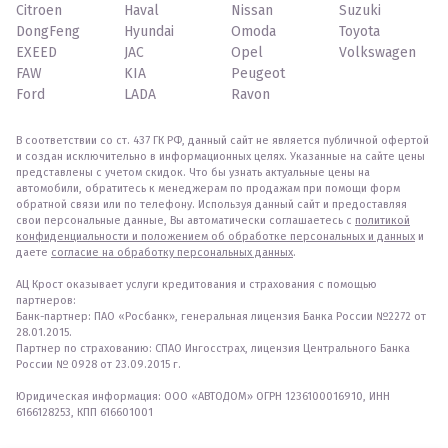
Citroen
Haval
Nissan
Suzuki
DongFeng
Hyundai
Omoda
Toyota
EXEED
JAC
Opel
Volkswagen
FAW
KIA
Peugeot
Ford
LADA
Ravon
В соответствии со ст. 437 ГК РФ, данный сайт не является публичной офертой
и создан исключительно в информационных целях. Указанные на сайте цены
представлены с учетом скидок. Что бы узнать актуальные цены на
автомобили, обратитесь к менеджерам по продажам при помощи форм
обратной связи или по телефону. Используя данный сайт и предоставляя
свои персональные данные, Вы автоматически соглашаетесь с
политикой
конфиденциальности и положением об обработке персональных и данных
и
даете
согласие на обработку персональных данных
.
АЦ Крост оказывает услуги кредитования и страхования с помощью
партнеров:
Банк-партнер: ПАО «Росбанк», генеральная лицензия Банка России №2272 от
28.01.2015.
Партнер по страхованию: СПАО Ингосстрах, лицензия Центрального Банка
России № 0928 от 23.09.2015 г.
Юридическая информация: ООО «АВТОДОМ» ОГРН 1236100016910, ИНН
6166128253, КПП 616601001