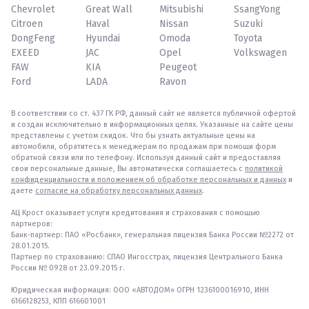
Chevrolet
Great Wall
Mitsubishi
SsangYong
Citroen
Haval
Nissan
Suzuki
DongFeng
Hyundai
Omoda
Toyota
EXEED
JAC
Opel
Volkswagen
FAW
KIA
Peugeot
Ford
LADA
Ravon
В соответствии со ст. 437 ГК РФ, данный сайт не является публичной офертой
и создан исключительно в информационных целях. Указанные на сайте цены
представлены с учетом скидок. Что бы узнать актуальные цены на
автомобили, обратитесь к менеджерам по продажам при помощи форм
обратной связи или по телефону. Используя данный сайт и предоставляя
свои персональные данные, Вы автоматически соглашаетесь с
политикой
конфиденциальности и положением об обработке персональных и данных
и
даете
согласие на обработку персональных данных
.
АЦ Крост оказывает услуги кредитования и страхования с помощью
партнеров:
Банк-партнер: ПАО «Росбанк», генеральная лицензия Банка России №2272 от
28.01.2015.
Партнер по страхованию: СПАО Ингосстрах, лицензия Центрального Банка
России № 0928 от 23.09.2015 г.
Юридическая информация: ООО «АВТОДОМ» ОГРН 1236100016910, ИНН
6166128253, КПП 616601001