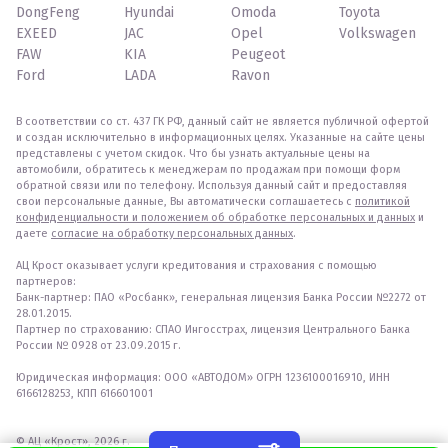
DongFeng
Hyundai
Omoda
Toyota
EXEED
JAC
Opel
Volkswagen
FAW
KIA
Peugeot
Ford
LADA
Ravon
В соответствии со ст. 437 ГК РФ, данный сайт не является публичной офертой
и создан исключительно в информационных целях. Указанные на сайте цены
представлены с учетом скидок. Что бы узнать актуальные цены на
автомобили, обратитесь к менеджерам по продажам при помощи форм
обратной связи или по телефону. Используя данный сайт и предоставляя
свои персональные данные, Вы автоматически соглашаетесь с
политикой
конфиденциальности и положением об обработке персональных и данных
и
даете
согласие на обработку персональных данных
.
АЦ Крост оказывает услуги кредитования и страхования с помощью
партнеров:
Банк-партнер: ПАО «Росбанк», генеральная лицензия Банка России №2272 от
28.01.2015.
Партнер по страхованию: СПАО Ингосстрах, лицензия Центрального Банка
России № 0928 от 23.09.2015 г.
Юридическая информация: ООО «АВТОДОМ» ОГРН 1236100016910, ИНН
6166128253, КПП 616601001
© АЦ «Крост», 2026 г.